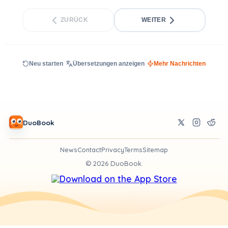
ZURÜCK
WEITER
Neu starten
Übersetzungen anzeigen
Mehr Nachrichten
DuoBook
News
Contact
Privacy
Terms
Sitemap
©
2026
DuoBook.