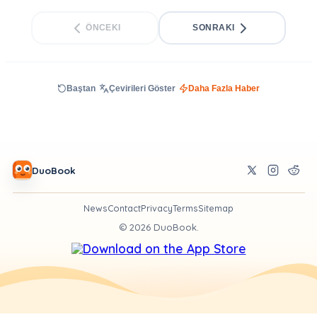
ÖNCEKI
SONRAKI
Baştan
Çevirileri Göster
Daha Fazla Haber
DuoBook
News
Contact
Privacy
Terms
Sitemap
©
2026
DuoBook.