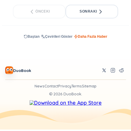
ÖNCEKI
SONRAKI
Baştan
Çevirileri Göster
Daha Fazla Haber
DuoBook
News
Contact
Privacy
Terms
Sitemap
©
2026
DuoBook.