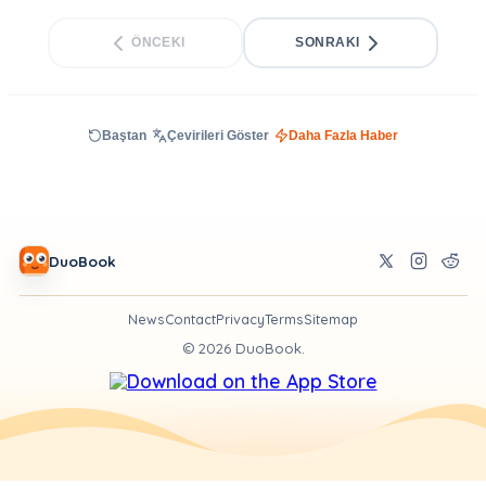
ÖNCEKI
SONRAKI
Baştan
Çevirileri Göster
Daha Fazla Haber
DuoBook
News
Contact
Privacy
Terms
Sitemap
©
2026
DuoBook.