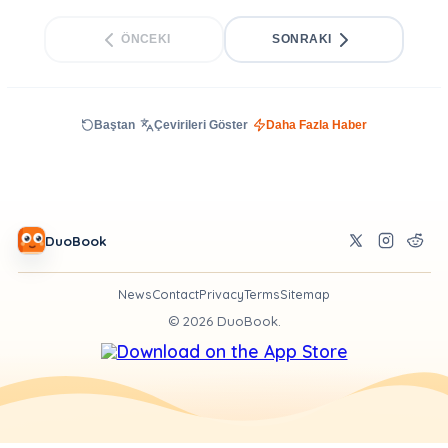
ÖNCEKI
SONRAKI
Baştan
Çevirileri Göster
Daha Fazla Haber
DuoBook
News
Contact
Privacy
Terms
Sitemap
©
2026
DuoBook.