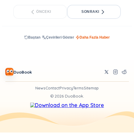
ÖNCEKI
SONRAKI
Baştan
Çevirileri Göster
Daha Fazla Haber
DuoBook
News
Contact
Privacy
Terms
Sitemap
©
2026
DuoBook.