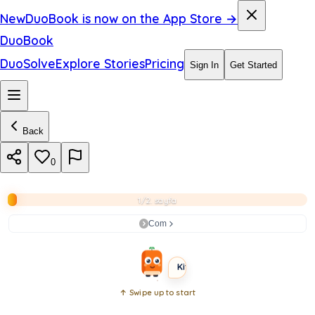
e
New
DuoBook is now on the App Store →
e
DuoBook
d
DuoSolve
Explore Stories
Pricing
Sign In
Get Started
i
l
Back
i
y
0
o
1/2. sayfa
r
Com
BEGINNER
SHORT
Kitabı aç
↑ Swipe up to start
Open
book