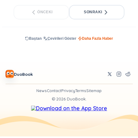
ÖNCEKI
SONRAKI
Baştan
Çevirileri Göster
Daha Fazla Haber
DuoBook
News
Contact
Privacy
Terms
Sitemap
©
2026
DuoBook.