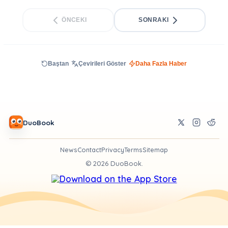
ÖNCEKI
SONRAKI
Baştan
Çevirileri Göster
Daha Fazla Haber
DuoBook
News
Contact
Privacy
Terms
Sitemap
©
2026
DuoBook.