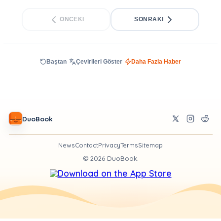
ÖNCEKI
SONRAKI
Baştan
Çevirileri Göster
Daha Fazla Haber
DuoBook
News
Contact
Privacy
Terms
Sitemap
©
2026
DuoBook.