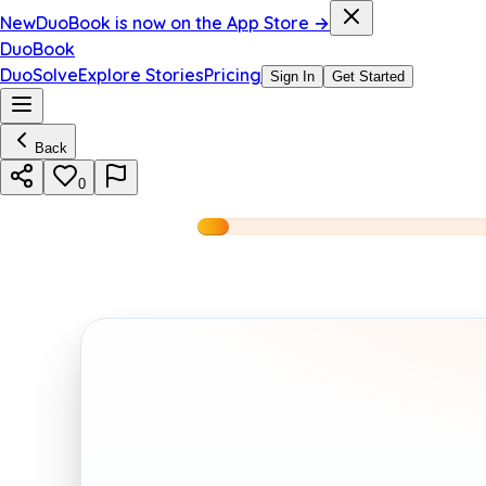
New
DuoBook is now on the App Store →
DuoBook
DuoSolve
Explore Stories
Pricing
Sign In
Get Started
Back
0