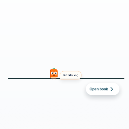
Kitabı aç
HOLLANDACA
→
TÜRKÇE
2026 kışının bitmek
Open book
bilmemesi
INTERMEDIATE
SHORT