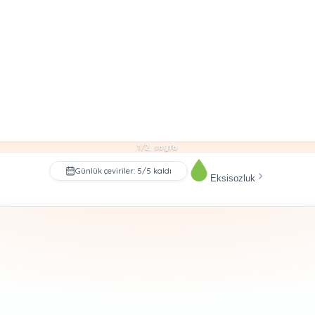
1/2. sayfa
Günlük çeviriler: 5/5 kaldı
Eksisozluk