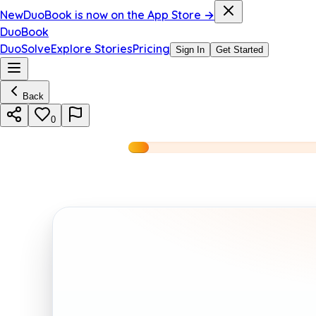
New
DuoBook is now on the App Store →
DuoBook
DuoSolve
Explore Stories
Pricing
Sign In
Get Started
Back
0