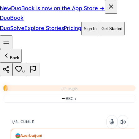
New
DuoBook is now on the App Store →
DuoBook
DuoSolve
Explore Stories
Pricing
Sign In
Get Started
Back
0
1/2. sayfa
BBC
1/8. CÜMLE
Azerbaijani