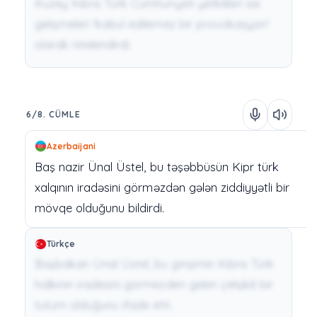
Kuzey Kıbrıs Türk Cumhuriyeti yetkilileri ise
gelişmeleri 'kabul edilemez bir provokasyon'
olarak nitelendirdi.
6/8. CÜMLE
Azerbaijani
Baş
nazir
Ünal
Üstel,
bu
təşəbbüsün
Kipr
türk
xalqının
iradəsini
görməzdən
gələn
ziddiyyətli
bir
mövqe
olduğunu
bildirdi.
Türkçe
Başbakan Ünal Üstel, bu girişimin Kıbrıs Türk
halkının iradesini görmezden gelen çelişkili bir
tutum olduğunu ifade etti.