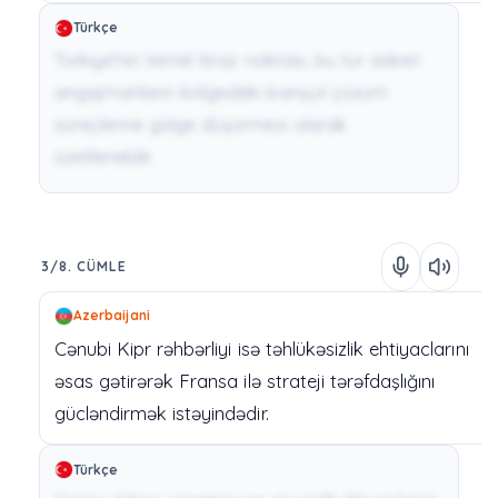
Türkçe
Türkiye'nin temel itiraz noktası, bu tür askeri
angajmanların bölgedeki barışçıl çözüm
süreçlerine gölge düşürmesi olarak
özetlenebilir.
3/8. CÜMLE
Azerbaijani
Cənubi
Kipr
rəhbərliyi
isə
təhlükəsizlik
ehtiyaclarını
əsas
gətirərək
Fransa
ilə
strateji
tərəfdaşlığını
gücləndirmək
istəyindədir.
Türkçe