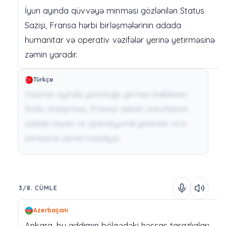
İyun
ayında
qüvvəyə
minməsi
gözlənilən
Status
Sazişi,
Fransa
hərbi
birləşmələrinin
adada
humanitar
və
operativ
vəzifələr
yerinə
yetirməsinə
zəmin
yaradır.
Türkçe
Haziran ayında yürürlüğe girmesi beklenen
Statü Anlaşması, Fransız askeri unsurlarının
adada insani ve operasyonel görevler icra
etmesine zemin hazırlıyor.
3/8. CÜMLE
Azerbaijani
Ankara,
bu
addımın
bölgədəki
həssas
tarazlıqları