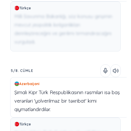
Türkçe
Milli Savunma Bakanlığı, söz konusu girişimin
mevcut jeopolitik kırılganlıkları
derinleştireceğini ve gerilimi tırmandıracağını
vurguladı.
5/8. CÜMLE
Azerbaijani
Şimali
Kipr
Türk
Respublikasının
rəsmiləri
isə
baş
verənləri
'yolverilməz
bir
təxribat'
kimi
qiymətləndirdilər.
Türkçe