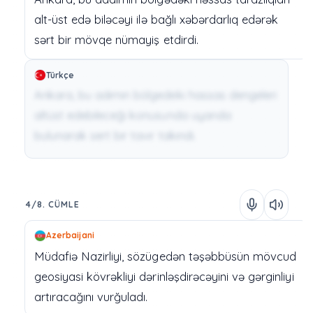
alt-üst
edə
biləcəyi
ilə
bağlı
xəbərdarlıq
edərək
sərt
bir
mövqe
nümayiş
etdirdi.
Türkçe
Ankara, bu adımın bölgedeki hassas dengeleri
altüst edebileceği konusunda uyarıda
bulunarak sert bir tavır takındı.
4/8. CÜMLE
Azerbaijani
Müdafiə
Nazirliyi,
sözügedən
təşəbbüsün
mövcud
geosiyasi
kövrəkliyi
dərinləşdirəcəyini
və
gərginliyi
artıracağını
vurğuladı.