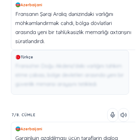
Azerbaijani
Fransanın
Şərqi
Aralıq
dənizindəki
varlığını
möhkəmləndirmək
cəhdi,
bölgə
dövlətləri
arasında
yeni
bir
təhlükəsizlik
memarlığı
axtarışını
sürətləndirdi.
Türkçe
Fransa'nın Doğu Akdeniz'deki varlığını tahkim
etme çabası, bölge devletleri arasında yeni bir
güvenlik mimarisi arayışını tetikledi.
7/8. CÜMLE
Azerbaijani
Gərginliyin
azaldılması
üçün
tərəflərin
dialoq