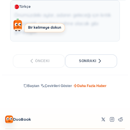
Türkçe
Önümüzdeki aylar, adanın geleceği için kritik
diplomatik sınavlara sahne olacak gibi
Bir kelimeye dokun
görünüyor.
ÖNCEKI
SONRAKI
Baştan
Çevirileri Göster
Daha Fazla Haber
DuoBook