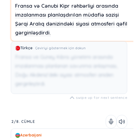
Fransa
və
Cənubi
Kipr
rəhbərliyi
arasında
imzalanması
planlaşdırılan
müdafiə
sazişi
Şərqi
Aralıq
dənizindəki
siyasi
atmosferi
qəfil
gərginləşdirdi.
Türkçe
Çeviriyi göstermek için dokun
Fransa ve Güney Kıbrıs yönetimi arasında
imzalanması planlanan savunma anlaşması,
Doğu Akdeniz’deki siyasi atmosferi aniden
gerginleştirdi.
swipe up for next sentence
2/8. CÜMLE
Azerbaijani