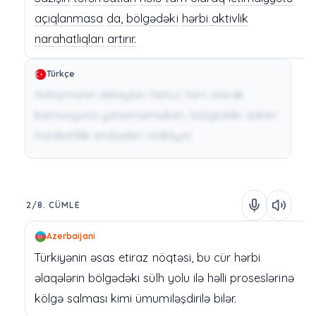
açıqlanmasa
da,
bölgədəki
hərbi
aktivlik
narahatlıqları
artırır.
Türkçe
Anlaşmanın detayları henüz tam olarak
kamuoyuna yansımamışken, bölgedeki askeri
hareketlilik endişeleri tetikliyor.
2/8. CÜMLE
Azerbaijani
Türkiyənin
əsas
etiraz
nöqtəsi,
bu
cür
hərbi
əlaqələrin
bölgədəki
sülh
yolu
ilə
həlli
proseslərinə
kölgə
salması
kimi
ümumiləşdirilə
bilər.