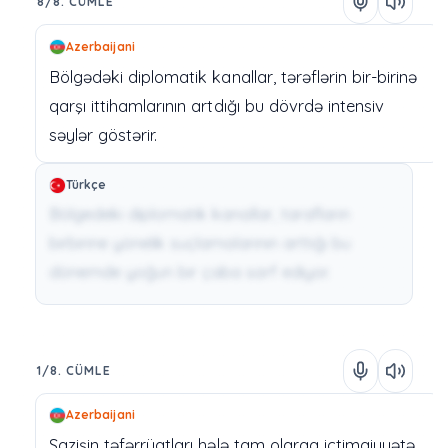
8/8. CÜMLE
Azerbaijani
Bölgədəki
diplomatik
kanallar,
tərəflərin
bir-birinə
qarşı
ittihamlarının
artdığı
bu
dövrdə
intensiv
səylər
göstərir.
Türkçe
Bölgedeki diplomatik kanallar, tarafların
birbirine yönelik suçlamalarının arttığı bu
dönemde yoğun bir çaba sarf ediyor.
1/8. CÜMLE
Azerbaijani
Sazişin
təfərrüatları
hələ
tam
olaraq
ictimaiyyətə