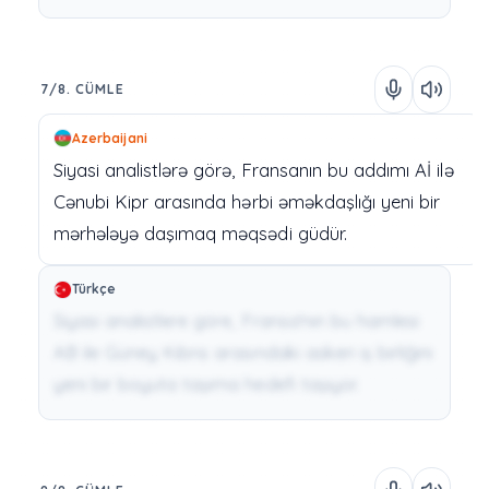
7/8. CÜMLE
Azerbaijani
Siyasi
analistlərə
görə,
Fransanın
bu
addımı
Aİ
ilə
Cənubi
Kipr
arasında
hərbi
əməkdaşlığı
yeni
bir
mərhələyə
daşımaq
məqsədi
güdür.
Türkçe
Siyasi analistlere göre, Fransa'nın bu hamlesi
AB ile Güney Kıbrıs arasındaki askeri iş birliğini
yeni bir boyuta taşıma hedefi taşıyor.