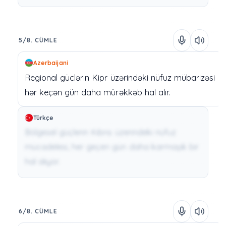
5/8. CÜMLE
Azerbaijani
Regional
güclərin
Kipr
üzərindəki
nüfuz mübarizəsi
hər
keçən
gün
daha
mürəkkəb
hal
alır.
Türkçe
Bölgesel güçlerin Kıbrıs üzerindeki nüfuz
mücadelesi, her geçen gün daha karmaşık bir
hal alıyor.
6/8. CÜMLE