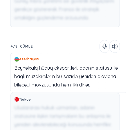
Güney Kıbrıs yönetimi ise güvenlik ihtiyaçlarını
gerekçe göstererek Fransa ile stratejik
ortaklığını güçlendirme arzusunda.
4/8. CÜMLE
Azerbaijani
Beynəlxalq
hüquq
ekspertləri,
adanın
statusu
ilə
bağlı
müzakirələrin
bu
sazişlə
yenidən
alovlana
biləcəyi
mövzusunda
həmfikirdirlər.
Türkçe
Uluslararası hukuk uzmanları, adanın
statüsüne ilişkin tartışmaların bu anlaşma ile
yeniden alevlenebileceği konusunda hemfikir.