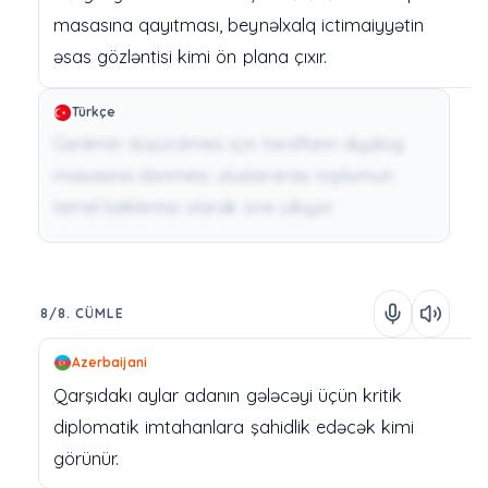
masasına
qayıtması,
beynəlxalq
ictimaiyyətin
əsas
gözləntisi
kimi
ön
plana
çıxır.
Türkçe
Gerilimin düşürülmesi için tarafların diyalog
masasına dönmesi, uluslararası toplumun
temel beklentisi olarak öne çıkıyor.
8/8. CÜMLE
Azerbaijani
Qarşıdakı
aylar
adanın
gələcəyi
üçün
kritik
diplomatik
imtahanlara
şahidlik
edəcək
kimi
görünür.