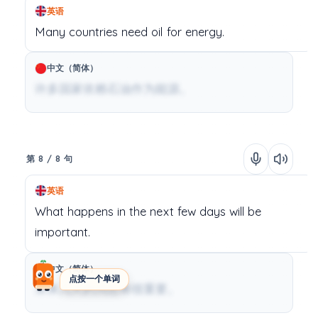
英语
Many
countries
need
oil
for
energy.
中文（简体）
许多国家依赖石油作为能源。
第 8 / 8 句
英语
What
happens
in
the
next
few
days
will
be
important.
中文（简体）
点按一个单词
未来几天的消息将很重要。