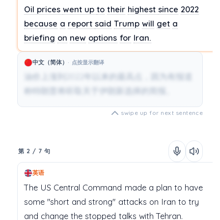
Oil prices
went up
to
their
highest
since
2022
because
a
report
said
Trump
will
get
a
briefing
on
new
options
for
Iran.
中文（简体）
点按显示翻译
油价上涨到2022年以来的最高点，因为有报道
称特朗普将听取关于伊朗新选择的简报。
swipe up for next sentence
第 2 / 7 句
英语
The
US
Central
Command
made
a
plan
to
have
some
"short
and
strong"
attacks
on
Iran
to
try
and
change
the
stopped
talks
with
Tehran.