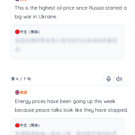
This
is
the
highest
oil
price
since
Russia
started
a
big
war
in
Ukraine.
中文（简体）
这是自俄罗斯全面入侵乌克兰以来油价的最高
点。
第 6 / 7 句
英语
Energy
prices
have
been
going
up
this
week
because
peace
talks
look
like
they
have
stopped.
中文（简体）
本周能源价格一直在上涨，因为和平谈判似乎