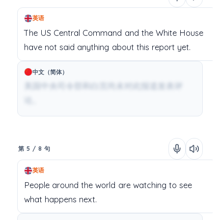
英语
The
US
Central
Command
and
the
White
House
have
not
said
anything
about
this
report
yet.
中文（简体）
美国中央司令部和白宫尚未对此报道发表评
论。
第 5 / 8 句
英语
People
around
the
world
are
watching
to
see
what
happens
next.