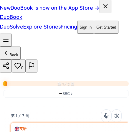
New
DuoBook is now on the App Store →
DuoBook
DuoSolve
Explore Stories
Pricing
Sign In
Get Started
Back
0
第 1 / 2 页
BBC
第 1 / 7 句
英语