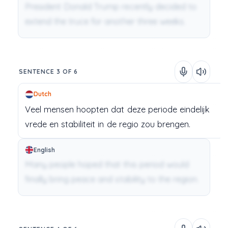
President Donald Trump recently decided to
extend the truce for another three weeks.
SENTENCE 3 OF 6
Dutch
Veel
mensen
hoopten
dat
deze
periode
eindelijk
vrede
en
stabiliteit
in
de
regio
zou
brengen.
English
Many people hoped that this period would
finally bring peace and stability to the region.