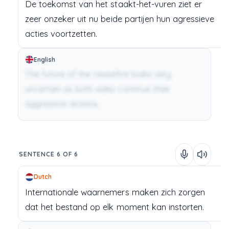
De
toekomst
van
het
staakt-het-vuren
ziet
er
zeer
onzeker
uit
nu
beide
partijen
hun
agressieve
acties
voortzetten.
English
The future of the ceasefire looks very
uncertain as both sides continue their
aggressive actions.
SENTENCE 6 OF 6
Dutch
Internationale
waarnemers
maken
zich
zorgen
dat
het
bestand
op
elk
moment
kan
instorten.