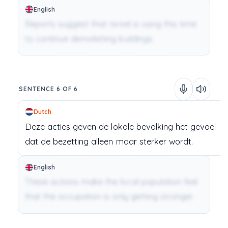
English
Reports suggest that Israel is using this time
to continue demolishing buildings.
SENTENCE 6 OF 6
Dutch
Deze
acties
geven
de
lokale
bevolking
het
gevoel
dat
de
bezetting
alleen
maar
sterker
wordt.
English
These actions make the local population feel
that the occupation is only getting stronger.