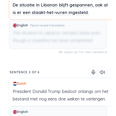
De
situatie
in
Libanon
blijft
gespannen,
ook
al
is
er
een
staakt-het-vuren
ingesteld.
English
Tap to reveal translation
The situation in Lebanon remains tense even
though a ceasefire has been established.
swipe up for next sentence
SENTENCE 2 OF 6
Dutch
President
Donald
Trump
besloot
onlangs
om
het
bestand
met
nog
eens
drie
weken
te
verlengen.
English