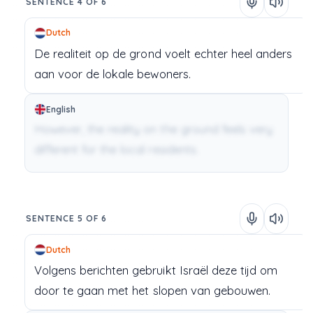
SENTENCE 4 OF 6
Dutch
De
realiteit
op
de
grond
voelt
echter
heel
anders
aan
voor
de
lokale
bewoners.
English
However, the reality on the ground feels very
different for the local residents.
SENTENCE 5 OF 6
Dutch
Volgens
berichten
gebruikt
Israël
deze
tijd
om
door
te
gaan
met
het
slopen
van
gebouwen.