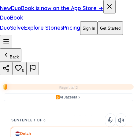
New
DuoBook is now on the App Store →
DuoBook
DuoSolve
Explore Stories
Pricing
Sign In
Get Started
Back
0
Page 1 of 2
Al Jazeera
SENTENCE 1 OF 6
Dutch