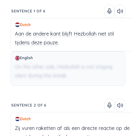
SENTENCE 1 OF 6
Dutch
Aan
de
andere
kant
blijft
Hezbollah
niet
stil
tijdens
deze
pauze.
English
On the other side, Hezbollah is not staying
silent during this break.
SENTENCE 2 OF 6
Dutch
Zij
vuren
raketten
af
als
een
directe
reactie
op
de