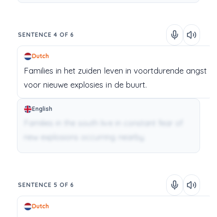
SENTENCE 4 OF 6
Dutch
Families
in
het
zuiden
leven
in
voortdurende
angst
voor
nieuwe
explosies
in
de
buurt.
English
Families in the south live in constant fear of
new explosions occurring nearby.
SENTENCE 5 OF 6
Dutch