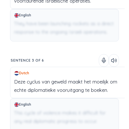
voortdurende
Israëlische
operaties.
English
They have been launching rockets as a direct
response to the ongoing Israeli operations.
SENTENCE 3 OF 6
Dutch
Deze
cyclus
van
geweld
maakt
het
moeilijk
om
echte
diplomatieke
vooruitgang
te
boeken.
English
This cycle of violence makes it difficult for
any real diplomatic progress to occur.