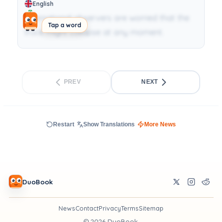
English
International observers are worried that the
Tap a word
truce might collapse at any moment.
PREV
NEXT
Restart
Show Translations
More News
DuoBook
News
Contact
Privacy
Terms
Sitemap
©
2026
DuoBook.