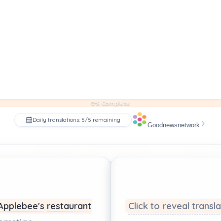
0% Complete
Daily translations: 5/5 remaining
Goodnewsnetwork
Applebee's
restaurant
Click to reveal transl