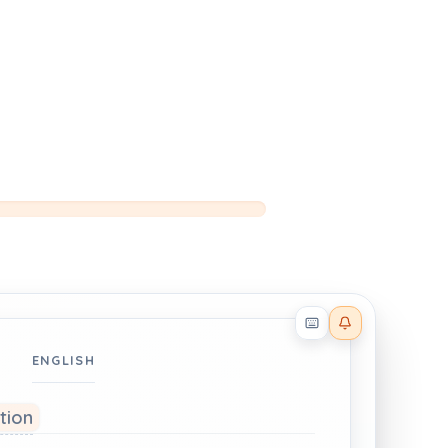
Reader effects on
ENGLISH
ation