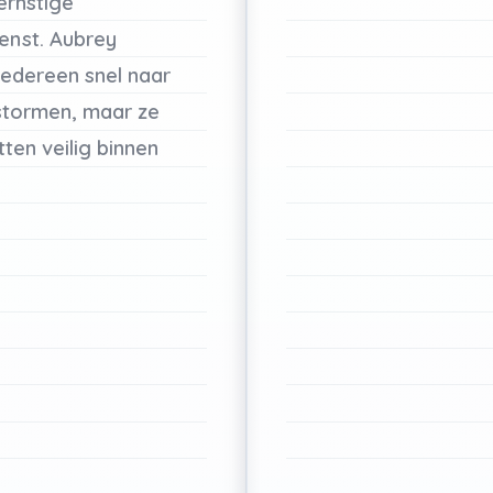
ernstige
enst.
Aubrey
iedereen
snel
naar
stormen,
maar
ze
tten
veilig
binnen