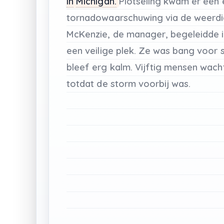
in
Michigan.
Plotseling
kwam
er
een
tornadowaarschuwing
via
de
weerdi
McKenzie,
de
manager,
begeleidde
een
veilige
plek.
Ze
was
bang
voor
bleef
erg
kalm.
Vijftig
mensen
wach
totdat
de
storm
voorbij
was.