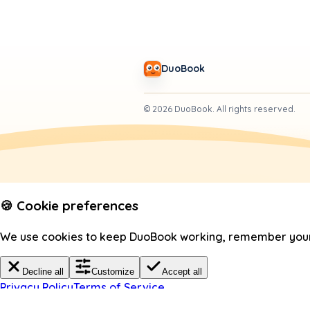
DuoBook
©
2026
DuoBook.
All rights reserved.
🍪 Cookie preferences
We use cookies to keep DuoBook working, remember your c
Decline all
Customize
Accept all
Privacy Policy
Terms of Service