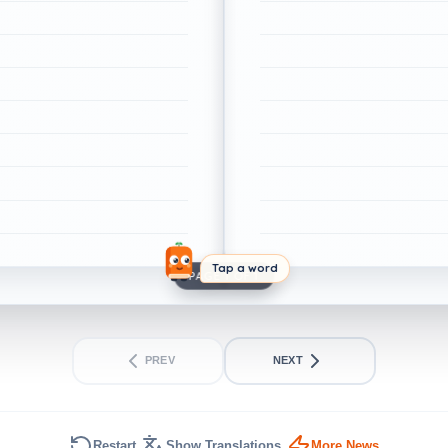
Tap a word
PAGE 1 OF 1
PREV
NEXT
Restart
Show Translations
More News