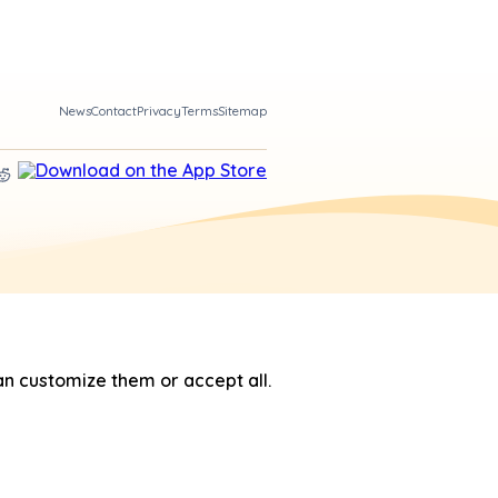
News
Contact
Privacy
Terms
Sitemap
n customize them or accept all.