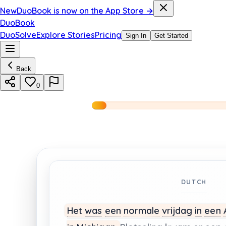
New
DuoBook is now on the App Store →
DuoBook
DuoSolve
Explore Stories
Pricing
Sign In
Get Started
Back
0
DUTCH
Het
was
een
normale
vrijdag
in
een