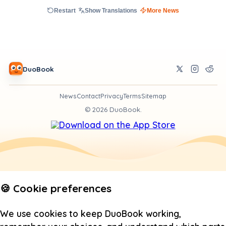
Restart
Show Translations
More News
DuoBook
News
Contact
Privacy
Terms
Sitemap
©
2026
DuoBook.
🍪 Cookie preferences
We use cookies to keep DuoBook working,