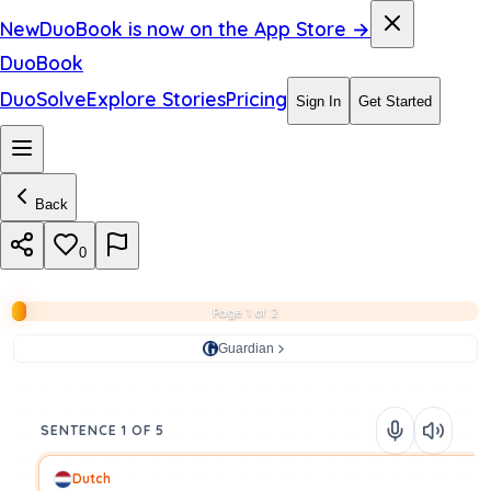
New
DuoBook is now on the App Store →
DuoBook
DuoSolve
Explore Stories
Pricing
Sign In
Get Started
Back
0
Page 1 of 2
Guardian
SENTENCE 1 OF 5
Dutch