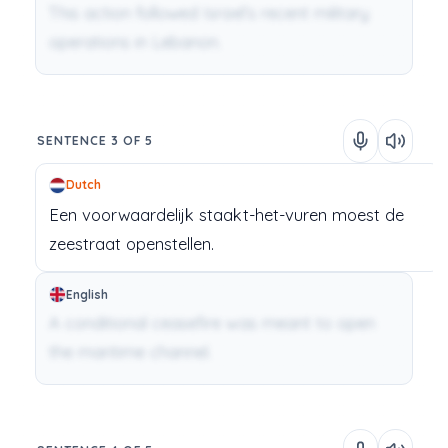
This action followed Israel’s recent military
operations in Lebanon.
SENTENCE 3 OF 5
Dutch
Een
voorwaardelijk
staakt-het-vuren
moest
de
zeestraat
openstellen.
English
A conditional ceasefire was meant to open
the maritime channel.