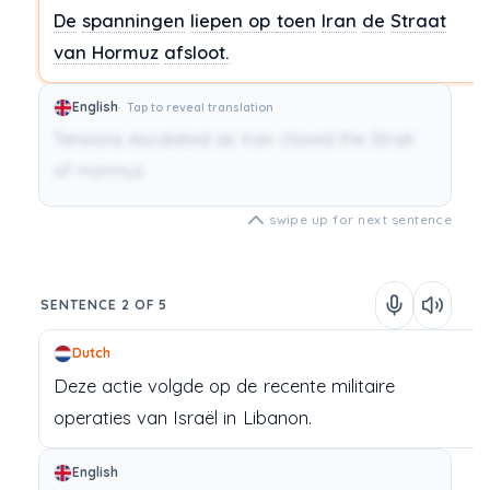
De
spanningen
liepen op
toen
Iran
de
Straat
van
Hormuz
afsloot.
English
Tap to reveal translation
Tensions escalated as Iran closed the Strait
of Hormuz.
swipe up for next sentence
SENTENCE 2 OF 5
Dutch
Deze
actie
volgde
op
de
recente
militaire
operaties
van
Israël
in
Libanon.
English