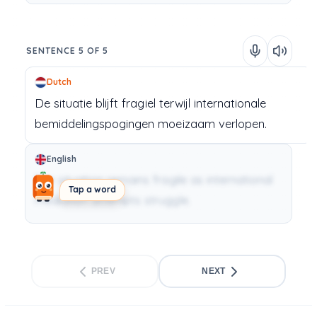
SENTENCE 5 OF 5
Dutch
De
situatie
blijft
fragiel
terwijl
internationale
bemiddelingspogingen
moeizaam
verlopen.
English
The situation remains fragile as international
Tap a word
mediation attempts struggle.
PREV
NEXT