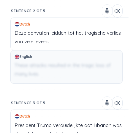
SENTENCE 2 OF 5
Dutch
Deze
aanvallen
leidden
tot
het
tragische
verlies
van
vele
levens.
English
These attacks resulted in the tragic loss of
many lives.
SENTENCE 3 OF 5
Dutch
President
Trump
verduidelijkte
dat
Libanon
was