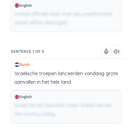
English
Iranian officials insist that any unauthorized
vessel will be destroyed.
SENTENCE 1 OF 5
Dutch
Israëlische
troepen
lanceerden
vandaag
grote
aanvallen
in
het
hele
land.
English
Israeli forces launched major strikes across
the country today.