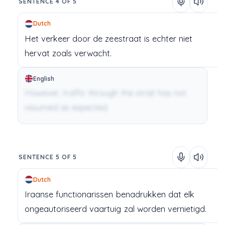
SENTENCE 4 OF 5
Dutch
Het
verkeer
door
de
zeestraat
is
echter
niet
hervat
zoals
verwacht.
English
However, traffic through the strait has not
resumed as expected.
SENTENCE 5 OF 5
Dutch
Iraanse
functionarissen
benadrukken
dat
elk
ongeautoriseerd
vaartuig
zal
worden
vernietigd.