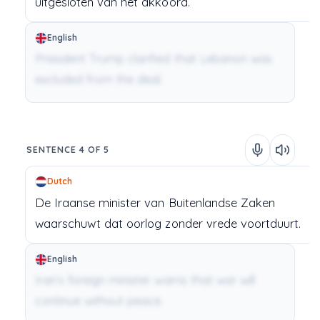
uitgesloten
van
het
akkoord.
English
President Trump clarified that Lebanon was
excluded from the deal.
SENTENCE 4 OF 5
Dutch
De
Iraanse
minister van Buitenlandse Zaken
waarschuwt
dat
oorlog
zonder
vrede
voortduurt.
English
Iran’s foreign minister warns that war will
continue without peace.