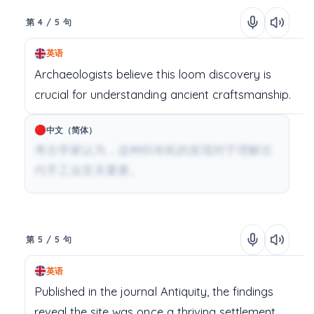
第 4 / 5 句
英语
Archaeologists
believe
this
loom
discovery
is
crucial
for
understanding
ancient
craftsmanship.
中文（简体）
考古学家认为，这种织布机的发现对于理解古
代手工业至关重要。
第 5 / 5 句
英语
Published
in
the
journal
Antiquity,
the
findings
reveal
the
site
was
once
a
thriving
settlement.