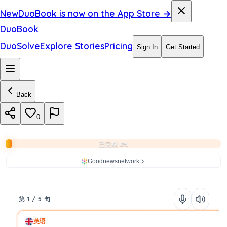
New
DuoBook is now on the App Store →
DuoBook
DuoSolve
Explore Stories
Pricing
Sign In
Get Started
Back
0
已完成 0%
Goodnewsnetwork
第 1 / 5 句
英语