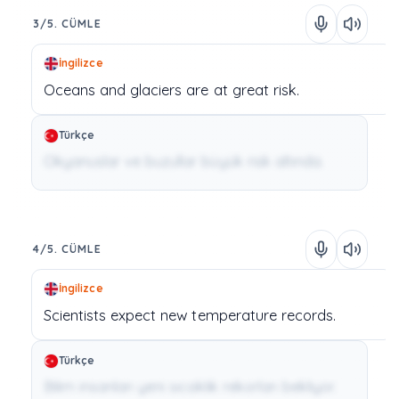
3/5. CÜMLE
İngilizce
Oceans
and
glaciers
are
at
great
risk.
Türkçe
Okyanuslar ve buzullar büyük risk altında.
4/5. CÜMLE
İngilizce
Scientists
expect
new
temperature
records.
Türkçe
Bilim insanları yeni sıcaklık rekorları bekliyor.