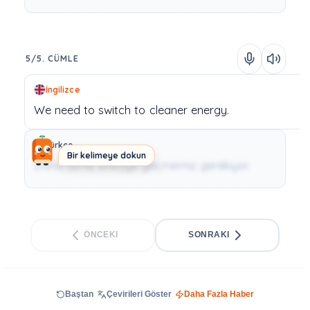
5/5. CÜMLE
İngilizce
We
need
to
switch
to
cleaner
energy.
Türkçe
Bir kelimeye dokun
Daha temiz enerjiye geçmemiz gerekiyor.
ÖNCEKI
SONRAKI
Baştan
Çevirileri Göster
Daha Fazla Haber