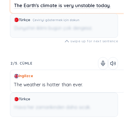
The
Earth's
climate
is
very
unstable
today.
Türkçe
Çeviriyi göstermek için dokun
Dünya'nın iklimi bugün çok dengesiz.
swipe up for next sentence
2/5. CÜMLE
İngilizce
The
weather
is
hotter
than
ever.
Türkçe
Hava her zamankinden daha sıcak.