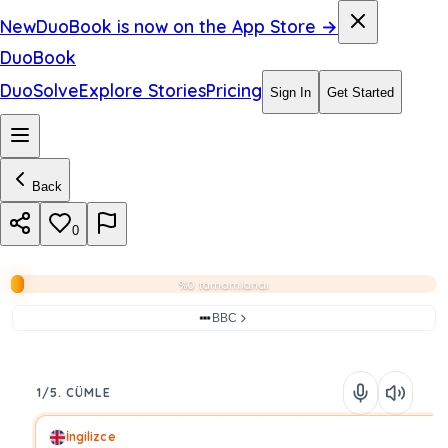
New
DuoBook is now on the App Store →
DuoBook
DuoSolve
Explore Stories
Pricing
Sign In
Get Started
Back
0
%0 tamamlandı
BBC
1/5. CÜMLE
İngilizce