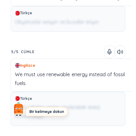
Türkçe
Okyanuslar ısınıyor ve buzullar eriyor.
5/5. CÜMLE
İngilizce
We
must
use
renewable
energy
instead
of
fossil
fuels.
Türkçe
Fosil yakıtlar yerine yenilenebilir enerji
Bir kelimeye dokun
kullanmalıyız.