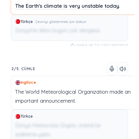
The
Earth's
climate
is
very
unstable
today.
Türkçe
Çeviriyi göstermek için dokun
Dünya'nın iklimi bugün çok dengesiz.
swipe up for next sentence
2/5. CÜMLE
İngilizce
The
World
Meteorological
Organization
made
an
important
announcement.
Türkçe
Dünya Meteoroloji Örgütü önemli bir
açıklama yaptı.