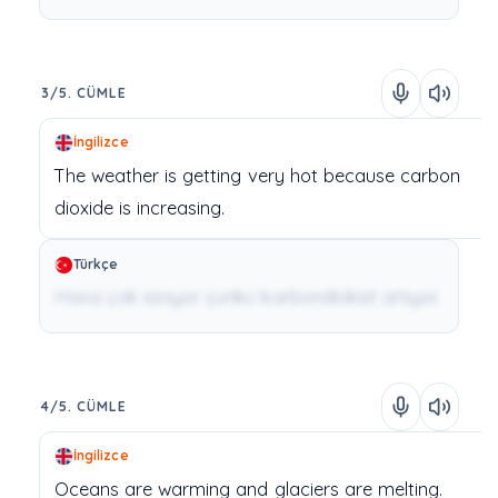
3/5. CÜMLE
İngilizce
The
weather
is
getting
very
hot
because
carbon
dioxide
is
increasing.
Türkçe
Hava çok ısınıyor çünkü karbondioksit artıyor.
4/5. CÜMLE
İngilizce
Oceans
are
warming
and
glaciers
are
melting.