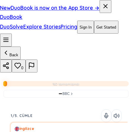
New
DuoBook is now on the App Store →
DuoBook
DuoSolve
Explore Stories
Pricing
Sign In
Get Started
Back
0
%0 tamamlandı
BBC
1/5. CÜMLE
İngilizce