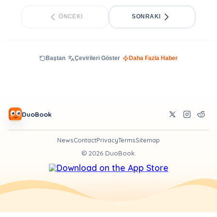
ÖNCEKI
SONRAKI
Baştan
Çevirileri Göster
Daha Fazla Haber
DuoBook
News
Contact
Privacy
Terms
Sitemap
©
2026
DuoBook.