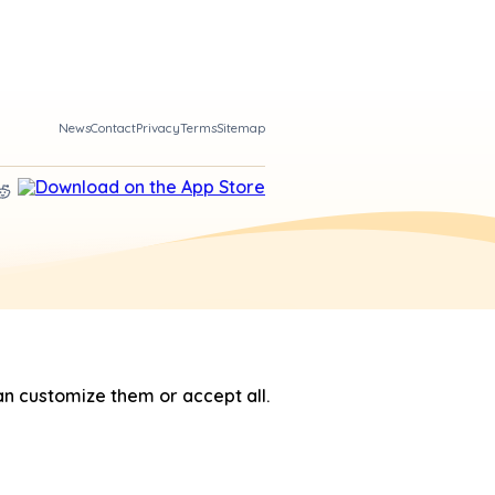
News
Contact
Privacy
Terms
Sitemap
n customize them or accept all.