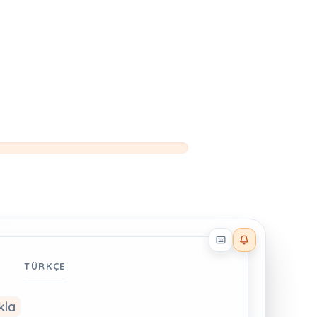
Reader effects on
TÜRKÇE
kla