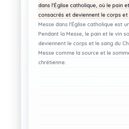
dans
l'Église
catholique,
où
le
pain
e
consacrés
et
deviennent
le
corps
et
Messe
dans
l'Église
catholique
est
u
Pendant
la Messe,
le
pain
et
le
vin
so
deviennent
le
corps
et
le
sang
du
Chr
Messe
comme
la
source
et
le
somm
chrétienne.