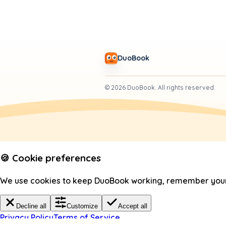
DuoBook
©
2026
DuoBook.
All rights reserved.
🍪 Cookie preferences
We use cookies to keep DuoBook working, remember your c
Decline all
Customize
Accept all
Privacy Policy
Terms of Service