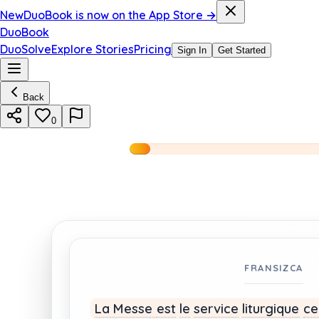
New
DuoBook is now on the App Store →
DuoBook
DuoSolve
Explore Stories
Pricing
Sign In
Get Started
Back
0
FRANSIZCA
La Messe
est
le
service
liturgique
ce