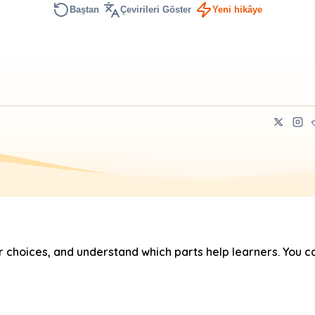
Baştan
Çevirileri Göster
Yeni hikâye
hoices, and understand which parts help learners. You ca