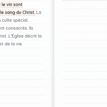
t
le
vin
sont
le
sang
du
Christ.
La
n
culte
spécial.
nt
consacrés.
Ils
ist.
L'Église
décrit
la
et
de
la
vie