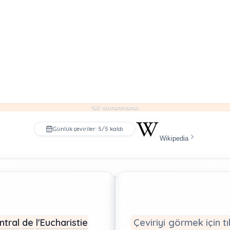
%0 tamamlandı
Günlük çeviriler: 5/5 kaldı
Wikipedia
ntral
de
l'Eucharistie
Çeviriyi görmek için tı