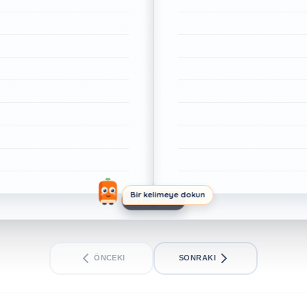
Bir kelimeye dokun
1/1. SAYFA
ÖNCEKI
SONRAKI