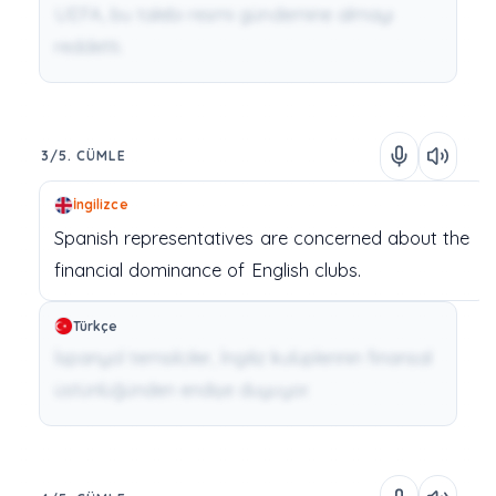
UEFA, bu talebi resmi gündemine almayı
reddetti.
3/5. CÜMLE
İngilizce
Spanish
representatives
are
concerned
about
the
financial
dominance
of
English
clubs.
Türkçe
İspanyol temsilciler, İngiliz kulüplerinin finansal
üstünlüğünden endişe duyuyor.