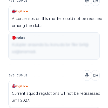
4/5. CÜMLE
İngilizce
A
consensus
on
this
matter
could
not
be
reached
among
the
clubs.
Türkçe
Kulüpler arasında bu konuda bir fikir birliği
sağlanamadı.
5/5. CÜMLE
İngilizce
Current
squad
regulations
will
not
be
reassessed
until
2027.