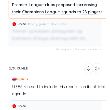
Premier
League
clubs
proposed
increasing
their
Champions
League
squads
to
28
players.
Türkçe
Çeviriyi göstermek için dokun
Premier Lig kulüpleri, Şampiyonlar Ligi
kadrolarını 28 kişiye çıkarmayı teklif etti.
swipe up for next sentence
2/5. CÜMLE
İngilizce
UEFA
refused
to
include
this
request
on
its
official
agenda.
Türkçe