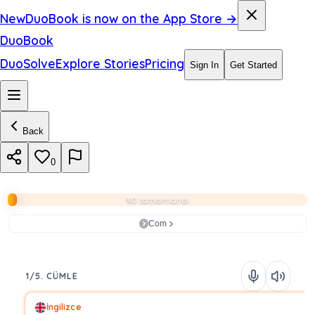
New
DuoBook is now on the App Store →
DuoBook
DuoSolve
Explore Stories
Pricing
Sign In
Get Started
Back
0
%0 tamamlandı
Com
1/5. CÜMLE
İngilizce