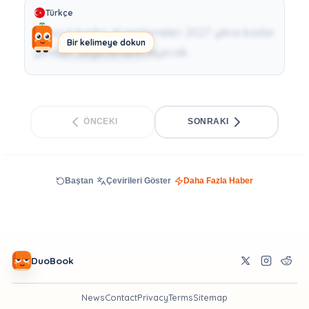
Türkçe
Mevcut kadro düzenlemeleri 2027 yılına kadar
Bir kelimeye dokun
yeniden değerlendirilmeyecek.
ÖNCEKI
SONRAKI
Baştan
Çevirileri Göster
Daha Fazla Haber
DuoBook
News
Contact
Privacy
Terms
Sitemap