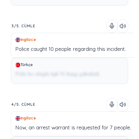
3/5. CÜMLE
İngilizce
Police
caught
10
people
regarding
this
incident.
Türkçe
Polis bu olayla ilgili 10 kişiyi yakaladı.
4/5. CÜMLE
İngilizce
Now,
an
arrest
warrant
is
requested
for
7
people.