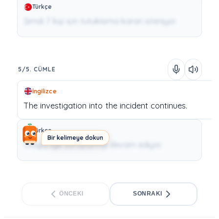
Türkçe
Şimdi 7 kişi için tutuklama kararı isteniyor.
5/5. CÜMLE
İngilizce
The
investigation
into
the
incident
continues.
Türkçe
Bir kelimeye dokun
Olayla ilgili soruşturma devam ediyor.
ÖNCEKI
SONRAKI