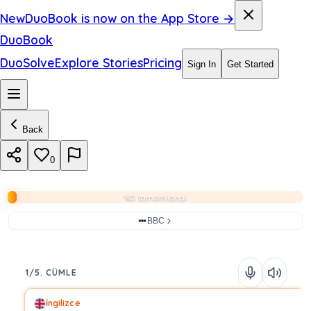
New
DuoBook is now on the App Store →
DuoBook
DuoSolve
Explore Stories
Pricing
Sign In
Get Started
Back
0
%0 tamamlandı
BBC
1/5. CÜMLE
İngilizce