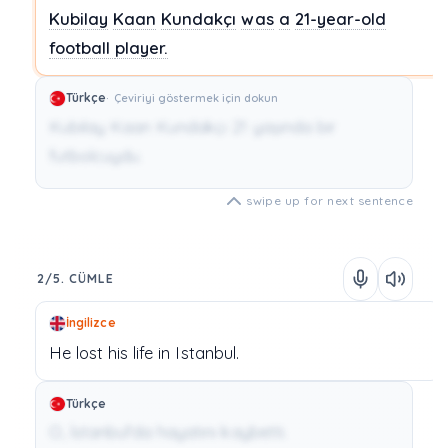
Kubilay
Kaan
Kundakçı
was
a
21-year-old
football
player.
Türkçe
Çeviriyi göstermek için dokun
Kubilay Kaan Kundakçı 21 yaşında bir
futbolcuydu.
swipe up for next sentence
2/5. CÜMLE
İngilizce
He
lost
his
life
in
Istanbul.
Türkçe
O, İstanbul'da hayatını kaybetti.