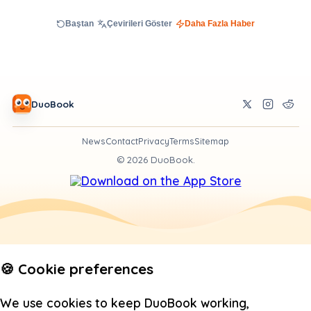
Baştan
Çevirileri Göster
Daha Fazla Haber
DuoBook
News
Contact
Privacy
Terms
Sitemap
©
2026
DuoBook.
🍪 Cookie preferences
We use cookies to keep DuoBook working,