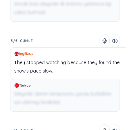
Ancak bazı izleyiciler ilk bölümü yeterince ilgi
çekici bulmadı.
3/5. CÜMLE
İngilizce
They
stopped
watching
because
they
found
the
show's
pace
slow.
Türkçe
İzleyiciler dizinin temposunu yavaş buldukları
için izlemeyi bıraktılar.