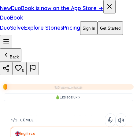
New
DuoBook is now on the App Store →
DuoBook
DuoSolve
Explore Stories
Pricing
Sign In
Get Started
Back
0
%0 tamamlandı
Eksisozluk
1/5. CÜMLE
İngilizce