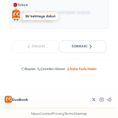
Türkçe
Birçok kişi diziye şans vermenin önemli
Bir kelimeye dokun
olduğunu savunuyor.
ÖNCEKI
SONRAKI
Baştan
Çevirileri Göster
Daha Fazla Haber
DuoBook
News
Contact
Privacy
Terms
Sitemap