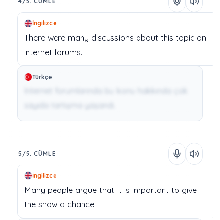
4/5. CÜMLE
İngilizce
There
were
many
discussions
about
this
topic
on
internet
forums.
Türkçe
İnternet forumlarında bu konu hakkında çok
sayıda tartışma yaşandı.
5/5. CÜMLE
İngilizce
Many
people
argue
that
it
is
important
to
give
the
show
a
chance.