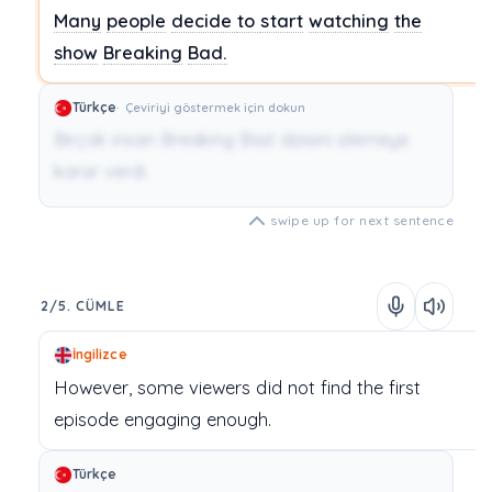
Many
people
decide
to
start
watching
the
show
Breaking
Bad.
Türkçe
Çeviriyi göstermek için dokun
Birçok insan Breaking Bad dizisini izlemeye
karar verdi.
swipe up for next sentence
2/5. CÜMLE
İngilizce
However,
some
viewers
did
not
find
the
first
episode
engaging
enough.
Türkçe