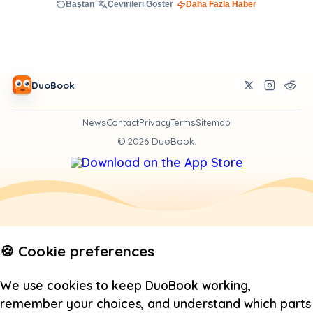
Baştan
Çevirileri Göster
Daha Fazla Haber
DuoBook
News
Contact
Privacy
Terms
Sitemap
©
2026
DuoBook.
🍪 Cookie preferences
We use cookies to keep DuoBook working,
remember your choices, and understand which parts