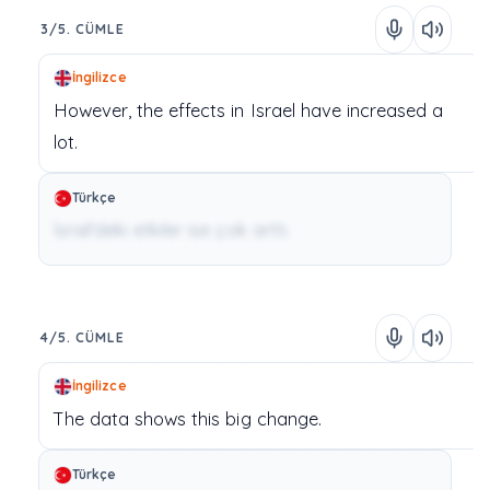
3/5. CÜMLE
İngilizce
However,
the
effects
in
Israel
have
increased
a
lot.
Türkçe
İsrail'deki etkiler ise çok arttı.
4/5. CÜMLE
İngilizce
The
data
shows
this
big
change.
Türkçe