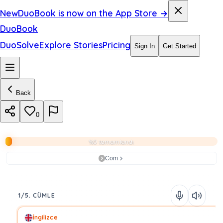
New
DuoBook is now on the App Store →
DuoBook
DuoSolve
Explore Stories
Pricing
Sign In
Get Started
Back
0
%0 tamamlandı
Com
1/5. CÜMLE
İngilizce