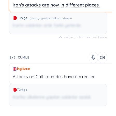
Iran's
attacks
are
now
in
different
places.
Türkçe
Çeviriyi göstermek için dokun
İran'ın saldırıları artık farklı yerlerde.
swipe up for next sentence
2/5. CÜMLE
İngilizce
Attacks
on
Gulf
countries
have
decreased.
Türkçe
Körfez ülkelerine yapılan saldırılar azaldı.