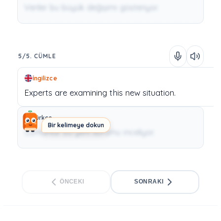
Veriler bu büyük değişimi gösteriyor.
5/5. CÜMLE
İngilizce
Experts
are
examining
this
new
situation.
Türkçe
Bir kelimeye dokun
Uzmanlar bu yeni durumu inceliyor.
ÖNCEKI
SONRAKI