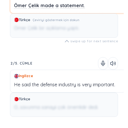
Ömer
Çelik
made
a
statement.
Türkçe
Çeviriyi göstermek için dokun
Ömer Çelik bir açıklama yaptı.
swipe up for next sentence
2/5. CÜMLE
İngilizce
He
said
the
defense industry
is
very
important.
Türkçe
O, savunma sanayii çok önemlidir dedi.