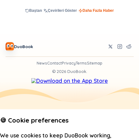
Baştan
Çevirileri Göster
Daha Fazla Haber
DuoBook
News
Contact
Privacy
Terms
Sitemap
©
2026
DuoBook.
🍪 Cookie preferences
We use cookies to keep DuoBook working,