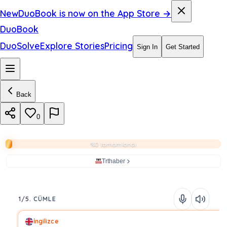
New
DuoBook is now on the App Store →
DuoBook
DuoSolve
Explore Stories
Pricing
Sign In
Get Started
Back
0
%0 tamamlandı
Trthaber
1/5. CÜMLE
İngilizce