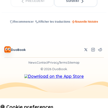
PRÉCÉDENT
SUIVANT
Recommencer
Afficher les traductions
Nouvelle histoire
DuoBook
News
Contact
Privacy
Terms
Sitemap
©
2026
DuoBook.
🍪 Cookie preferences