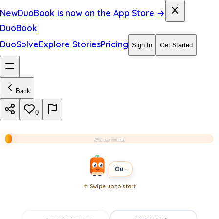
o
New
DuoBook is now on the App Store →
r
DuoBook
y
DuoSolve
Explore Stories
Pricing
Sign In
Get Started
e
a
Back
r
s
0
.
0% terminé
INTERMEDIATE
SHORT
Ouvrez le livre
↑ Swipe up to start
Open
book