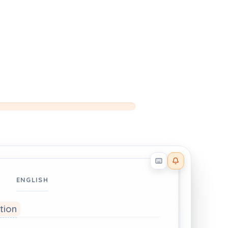
Reader effects on
ENGLISH
ation