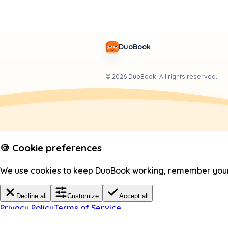
DuoBook
©
2026
DuoBook.
All rights reserved.
🍪 Cookie preferences
We use cookies to keep DuoBook working, remember your c
Decline all
Customize
Accept all
Privacy Policy
Terms of Service