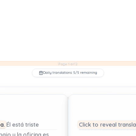
Page 1 of 2
Daily translations: 5/5 remaining
a.
Él
está
triste
Click to reveal transl
bajo
y
la
oficina
es