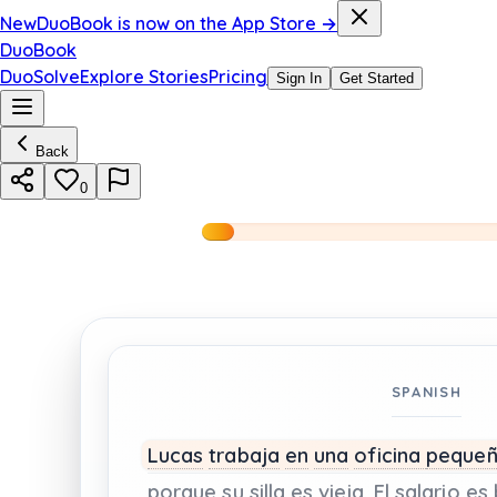
New
DuoBook is now on the App Store →
DuoBook
DuoSolve
Explore Stories
Pricing
Sign In
Get Started
Back
0
SPANISH
Lucas
trabaja
en
una
oficina
pequeñ
porque
su
silla
es
vieja.
El
salario
es