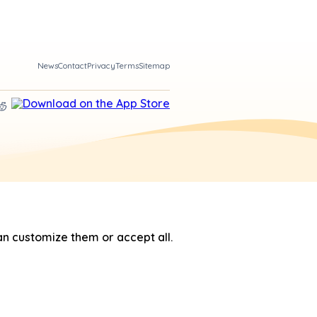
News
Contact
Privacy
Terms
Sitemap
n customize them or accept all.