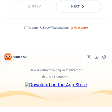
PREV
NEXT
Restart
Show Translations
New story
DuoBook
News
Contact
Privacy
Terms
Sitemap
©
2026
DuoBook.