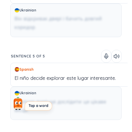
Ukrainian
Він відкриває двері і бачить довгий
коридор.
SENTENCE 5 OF 5
Spanish
El
niño
decide
explorar
este
lugar
interesante.
Ukrainian
Хлопчик вирішує дослідити це цікаве
Tap a word
місце.