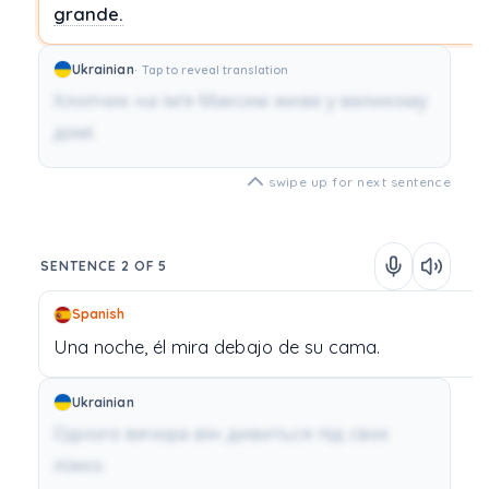
grande.
Ukrainian
Tap to reveal translation
Хлопчик на ім'я Максим живе у великому
домі.
swipe up for next sentence
SENTENCE 2 OF 5
Spanish
Una
noche,
él
mira
debajo
de
su
cama.
Ukrainian
Одного вечора він дивиться під своє
ліжко.