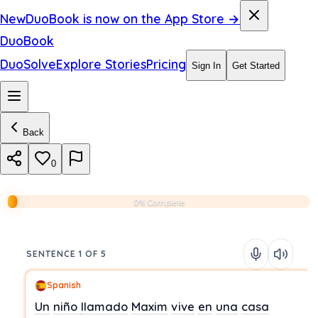
New
DuoBook is now on the App Store →
DuoBook
DuoSolve
Explore Stories
Pricing
Sign In
Get Started
Back
0
0% Complete
SENTENCE 1 OF 5
Spanish
Un
niño
llamado
Maxim
vive
en
una
casa