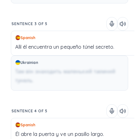
SENTENCE 3 OF 5
Spanish
Allí
él
encuentra
un
pequeño
túnel
secreto.
Ukrainian
Там він знаходить маленький таємний
тунель.
SENTENCE 4 OF 5
Spanish
Él
abre
la
puerta
y
ve
un
pasillo
largo.