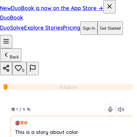
New
DuoBook is now on the App Store →
DuoBook
DuoSolve
Explore Stories
Pricing
Sign In
Get Started
Back
0
已完成 0%
第 1 / 5 句
英语
This
is
a
story
about
color.