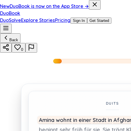
New
DuoBook is now on the App Store →
DuoBook
DuoSolve
Explore Stories
Pricing
Sign In
Get Started
Back
0
DUITS
Amina
wohnt
in
einer
Stadt
in
Afghan
beginnt
sehr
früh
für
sie.
Sie
trägt
K