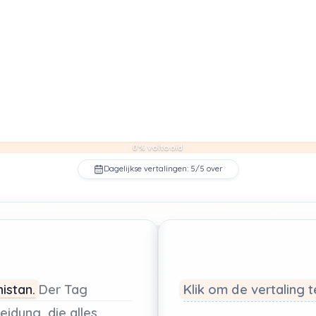
0% voltooid
Dagelijkse vertalingen: 5/5 over
istan.
Der
Tag
Klik om de vertaling 
leidung,
die
alles