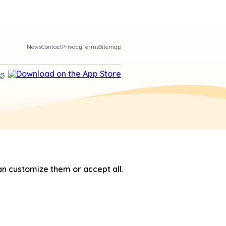
News
Contact
Privacy
Terms
Sitemap
n customize them or accept all.