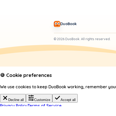
DuoBook
©
2026
DuoBook.
All rights reserved.
🍪 Cookie preferences
We use cookies to keep DuoBook working, remember your c
Decline all
Customize
Accept all
Privacy Policy
Terms of Service