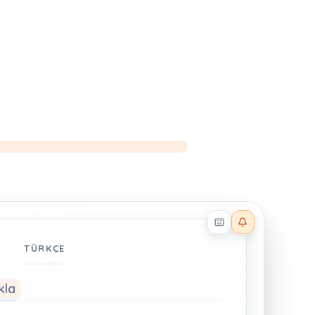
Reader effects on
TÜRKÇE
kla