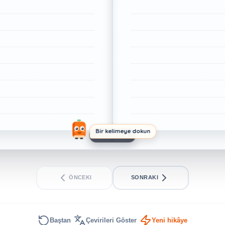
Bir kelimeye dokun
1/1. SAYFA
ÖNCEKI
SONRAKI
Baştan
Çevirileri Göster
Yeni hikâye