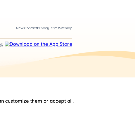
News
Contact
Privacy
Terms
Sitemap
n customize them or accept all.