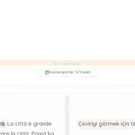
%0 tamamlandı
Günlük çeviriler: 5/5 kaldı
tà.
La
città
è
grande
Çeviriyi görmek için tı
rare
la
città.
Prima
ho