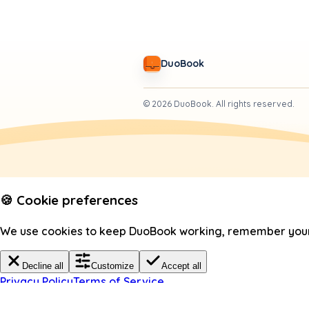
DuoBook
©
2026
DuoBook.
All rights reserved.
🍪 Cookie preferences
We use cookies to keep DuoBook working, remember your c
Decline all
Customize
Accept all
Privacy Policy
Terms of Service