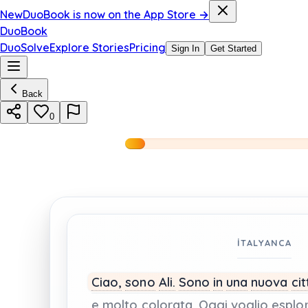
New
DuoBook is now on the App Store →
DuoBook
DuoSolve
Explore Stories
Pricing
Sign In
Get Started
Back
0
İTALYANCA
Ciao,
sono
Ali.
Sono
in
una
nuova
cit
e
molto
colorata.
Oggi
voglio
esplo