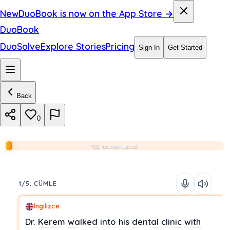
New
DuoBook is now on the App Store →
DuoBook
DuoSolve
Explore Stories
Pricing
Sign In
Get Started
Back
0
%0 tamamlandı
1/5. CÜMLE
İngilizce
Dr.
Kerem
walked
into
his
dental
clinic
with