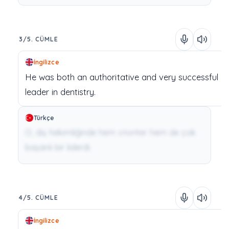
3/5. CÜMLE
İngilizce
He
was
both
an
authoritative
and
very
successful
leader
in
dentistry.
Türkçe
O, diş hekimliğinde hem otoriter hem de çok
başarılı bir liderdi.
4/5. CÜMLE
İngilizce