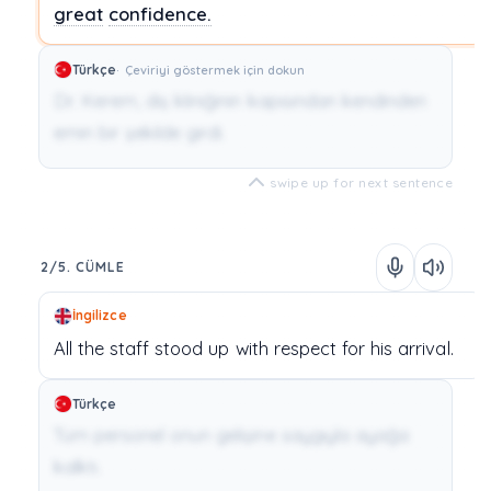
great
confidence.
Türkçe
Çeviriyi göstermek için dokun
Dr. Kerem, diş kliniğinin kapısından kendinden
emin bir şekilde girdi.
swipe up for next sentence
2/5. CÜMLE
İngilizce
All
the
staff
stood
up
with
respect
for
his
arrival.
Türkçe
Tüm personel onun gelişine saygıyla ayağa
kalktı.