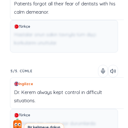
Patients
forgot
all
their
fear
of
dentists
with
his
calm
demeanor.
Türkçe
Hastalar onun sakin tavrıyla tüm dişçi
korkularını unuttular.
5/5. CÜMLE
İngilizce
Dr.
Kerem
always
kept
control
in
difficult
situations.
Türkçe
Dr. Kerem her zaman zor durumlarda
Bir kelimeye dokun