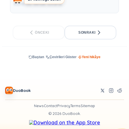
kontrolü elinde tutardı.
ÖNCEKI
SONRAKI
Baştan
Çevirileri Göster
Yeni hikâye
DuoBook
News
Contact
Privacy
Terms
Sitemap
©
2026
DuoBook.