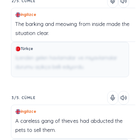
2/5. CÜMLE
İngilizce
The
barking
and
meowing
from
inside
made
the
situation
clear.
Türkçe
İçeriden gelen havlamalar ve miyavlamalar
durumu açıkça belli ediyordu.
3/5. CÜMLE
İngilizce
A
careless
gang of thieves
had
abducted
the
pets
to
sell
them.