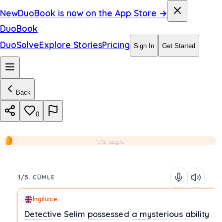
New
DuoBook is now on the App Store →
DuoBook
DuoSolve
Explore Stories
Pricing
Sign In
Get Started
Back
0
1/2. sayfa
1/5. CÜMLE
İngilizce
Detective
Selim
possessed
a
mysterious
ability