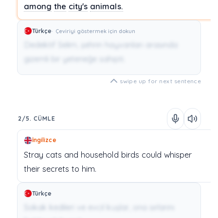
among
the
city's
animals.
Türkçe
Çeviriyi göstermek için dokun
Dedektif Selim, şehrin hayvanları arasında
gizemli bir yeteneğe sahipti.
swipe up for next sentence
2/5. CÜMLE
İngilizce
Stray
cats
and
household
birds
could
whisper
their
secrets
to
him.
Türkçe
Sokak kedileri ve evcil kuşlar, ona sırlarını