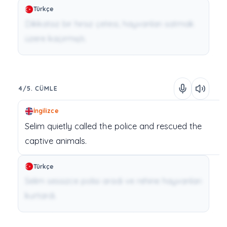
Türkçe
Dikkatsiz bir hırsız çetesi, hayvanları satmak
üzere kaçırmıştı.
4/5. CÜMLE
İngilizce
Selim
quietly
called
the
police
and
rescued
the
captive
animals.
Türkçe
Selim sessizce polisi aradı ve rehine hayvanları
kurtardı.