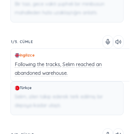
Bir tazı, gece vakti şüpheli bir minibüsün
mahalleden hızla uzaklaştığını anlattı.
1/5. CÜMLE
İngilizce
Following
the
tracks,
Selim
reached
an
abandoned
warehouse.
Türkçe
Selim, izleri takip ederek terk edilmiş bir
depoya kadar ulaştı.