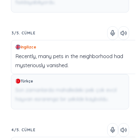
fısıldayabiliyordu.
3/5. CÜMLE
İngilizce
Recently,
many
pets
in
the
neighborhood
had
mysteriously
vanished.
Türkçe
Son zamanlarda mahalledeki pek çok evcil
hayvan esrarengiz bir şekilde kayboldu.
4/5. CÜMLE