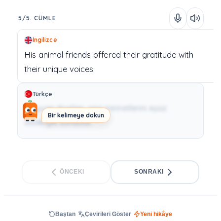
5/5. CÜMLE
İngilizce
His
animal
friends
offered
their
gratitude
with
their
unique
voices.
Türkçe
Hayvan dostları, ona minnetlerini eşsiz
Bir kelimeye dokun
sesleriyle sundular.
ÖNCEKI
SONRAKI
Baştan
Çevirileri Göster
Yeni hikâye