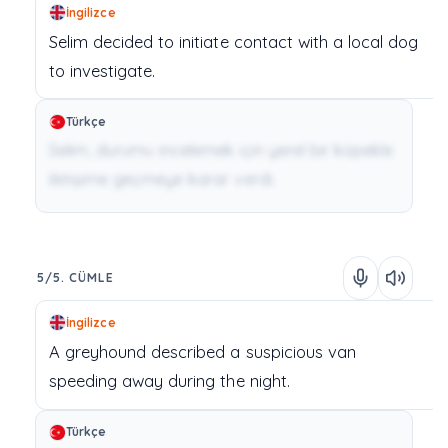
İngilizce
Selim
decided
to initiate contact
with
a
local
dog
to
investigate.
Türkçe
Selim, durumu incelemek için yerel bir köpekle
iletişime geçmeye karar verdi.
5/5. CÜMLE
İngilizce
A
greyhound
described
a
suspicious
van
speeding
away
during
the
night.
Türkçe