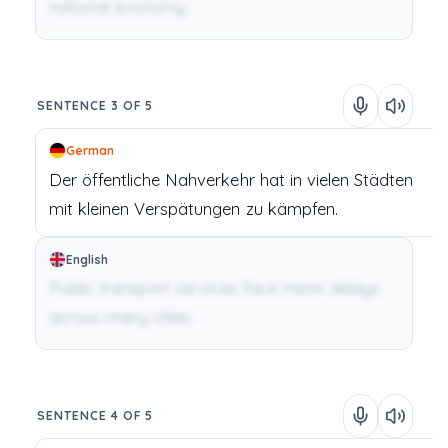
national economy.
SENTENCE 3 OF 5
German
Der
öffentliche
Nahverkehr
hat
in
vielen
Städten
mit
kleinen
Verspätungen
zu
kämpfen.
English
Public transport services face minor delays
across many cities.
SENTENCE 4 OF 5