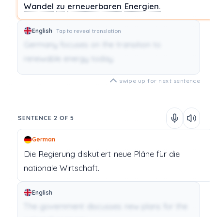
Wandel
zu
erneuerbaren
Energien.
English
Tap to reveal translation
Germany focuses on the transition to
renewable energy today.
swipe up for next sentence
SENTENCE 2 OF 5
German
Die
Regierung
diskutiert
neue
Pläne
für
die
nationale
Wirtschaft.
English
The government discusses new plans for the