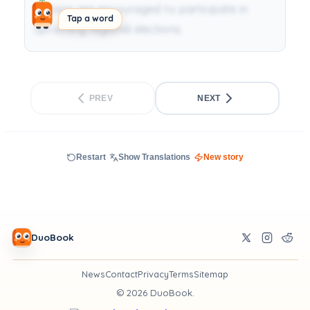
Citizens are encouraged to participate in
Tap a word
upcoming regional elections.
PREV
NEXT
Restart
Show Translations
New story
DuoBook
News
Contact
Privacy
Terms
Sitemap
©
2026
DuoBook.