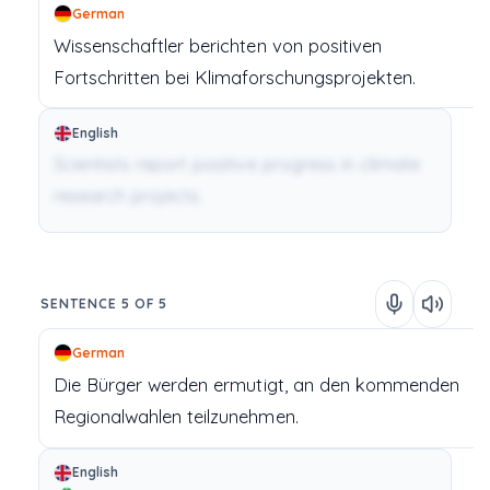
German
Wissenschaftler
berichten
von
positiven
Fortschritten
bei
Klimaforschungsprojekten.
English
Scientists report positive progress in climate
research projects.
SENTENCE 5 OF 5
German
Die
Bürger
werden
ermutigt,
an
den
kommenden
Regionalwahlen
teilzunehmen.
English