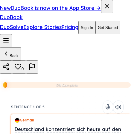
New
DuoBook is now on the App Store →
DuoBook
DuoSolve
Explore Stories
Pricing
Sign In
Get Started
Back
0
0% Complete
SENTENCE 1 OF 5
German
Deutschland
konzentriert
sich
heute
auf
den