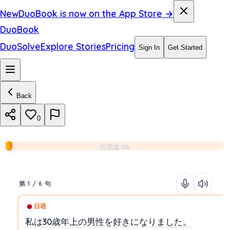
New
DuoBook is now on the App Store →
DuoBook
DuoSolve
Explore Stories
Pricing
Sign In
Get Started
Back
0
已完成 0%
第 1 / 6 句
日语
私は30歳年上の男性を好きになりました。