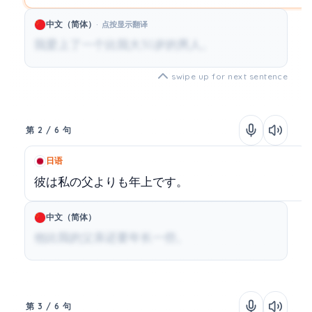
中文（简体）
点按显示翻译
我爱上了一个比我大30岁的男人。
swipe up for next sentence
第 2 / 6 句
日语
彼は私の父よりも年上です。
中文（简体）
他比我的父亲还要年长一些。
第 3 / 6 句