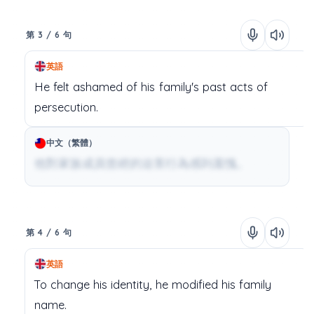
第 3 / 6 句
英語
He
felt
ashamed
of
his
family's
past
acts
of
persecution.
中文（繁體）
他對家族成員曾經的迫害行為感到羞愧。
第 4 / 6 句
英語
To
change
his
identity,
he
modified
his
family
name.