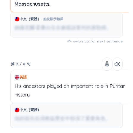
Massachusetts.
中文（繁體）
點按顯示翻譯
納撒尼爾·霍桑出生在麻薩諸塞州的塞勒姆。
swipe up for next sentence
第 2 / 6 句
英語
His
ancestors
played
an
important
role
in
Puritan
history.
中文（繁體）
他的祖先在清教徒歷史中扮演了重要角色。