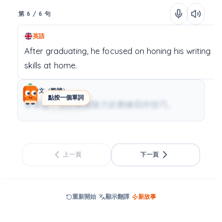
第 6 / 6 句
英語
After
graduating,
he
focused
on
honing
his
writing
skills
at
home.
中文（繁體）
點按一個單詞
畢業後，他在家鄉致力於磨練寫作技巧。
上一頁
下一頁
重新開始
顯示翻譯
新故事