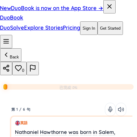
New
DuoBook is now on the App Store →
DuoBook
DuoSolve
Explore Stories
Pricing
Sign In
Get Started
Back
0
已完成 0%
第 1 / 6 句
英語
Nathaniel
Hawthorne
was
born
in
Salem,