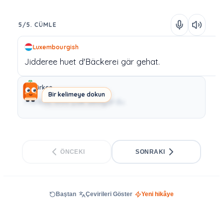
5/5. CÜMLE
Luxembourgish
Jidderee
huet
d'Bäckerei
gär
gehat.
Türkçe
Bir kelimeye dokun
Herkes fırını çok seviyordu.
ÖNCEKI
SONRAKI
Baştan
Çevirileri Göster
Yeni hikâye