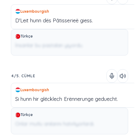
Luxembourgish
D'Leit
hunn
dës
Pâtisserieë
giess.
Türkçe
İnsanlar bu pastaları yiyordu.
4/5. CÜMLE
Luxembourgish
Si
hunn
hir
glécklech
Erënnerunge
geduecht.
Türkçe
Onlar mutlu anılarını hatırlıyorlardı.