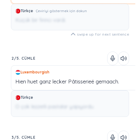
Türkçe
Çeviriyi göstermek için dokun
Küçük bir fırıncı vardı.
swipe up for next sentence
2/5. CÜMLE
Luxembourgish
Hien
huet
ganz
lecker
Pâtisserieë
gemaach.
Türkçe
O çok lezzetli pastalar yapıyordu.
3/5. CÜMLE