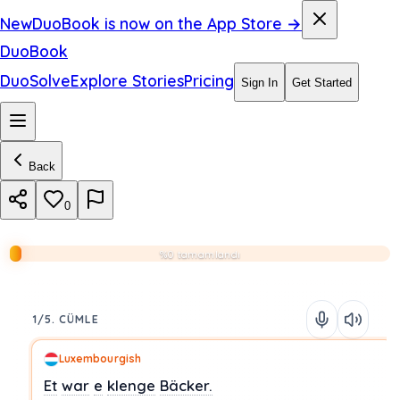
New
DuoBook is now on the App Store →
DuoBook
DuoSolve
Explore Stories
Pricing
Sign In
Get Started
Back
0
%0 tamamlandı
1/5. CÜMLE
Luxembourgish
Et
war
e
klenge
Bäcker.