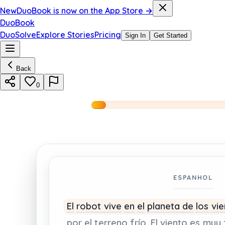
New
DuoBook is now on the App Store →
DuoBook
DuoSolve
Explore Stories
Pricing
Sign In
Get Started
Back
0
ESPANHOL
El
robot
vive
en
el
planeta
de
los
vie
por
el
terreno
frío.
El
viento
es
muy