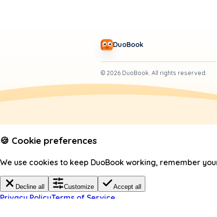
DuoBook
©
2026
DuoBook.
All rights reserved.
🍪 Cookie preferences
We use cookies to keep DuoBook working, remember your c
Decline all
Customize
Accept all
Privacy Policy
Terms of Service