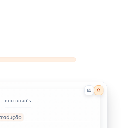
Reader effects on
PORTUGUÊS
 tradução