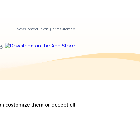
News
Contact
Privacy
Terms
Sitemap
n customize them or accept all.