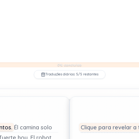
0% concluído
Traduções diárias: 5/5 restantes
ntos.
Él
camina
solo
Clique para revelar a
fuerte
hoy.
El
robot