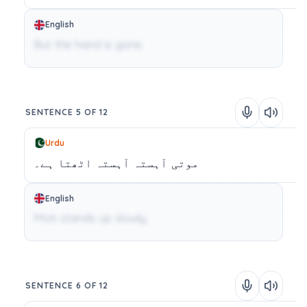
English
But the hand is gone.
SENTENCE 5 OF 12
Urdu
موتی
آہستہ
آہستہ
اٹھتا
ہے۔
English
Moti stands up slowly.
SENTENCE 6 OF 12