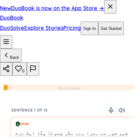
New
DuoBook is now on the App Store →
DuoBook
DuoSolve
Explore Stories
Pricing
Sign In
Get Started
Back
0
0% Complete
SENTENCE 1 OF 12
Urdu
شہر
شور
سے
بھرا
ہے،
مگر
چھوٹا
پلّا
ایک
نرم