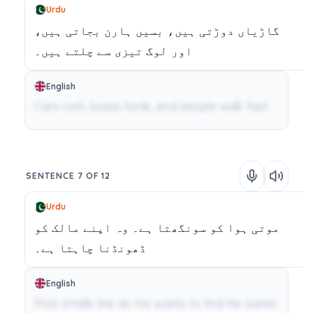
Urdu
گاڑیاں
دوڑتی
ہیں،
بسیں
ہارن
بجاتی
ہیں،
اور
لوگ
تیزی
سے
چلتے
ہیں۔
English
Cars rush, buses honk, and people walk fast.
SENTENCE 7 OF 12
Urdu
موتی
ہوا
کو
سونگھتا
ہے۔
وہ
اپنے
مالک
کو
ڈھونڈنا
چاہتا
ہے۔
English
Moti smells the air. He wants to find his owner.