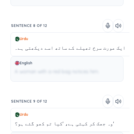
SENTENCE 8 OF 12
Urdu
ایک
عورت
سرخ
تھیلے
کے
ساتھ
اسے
دیکھتی
ہے۔
English
A woman with a red bag notices him.
SENTENCE 9 OF 12
Urdu
ہو؟'
وہ
جھک
کر
کہتی
ہے،
'کیا
تم
کھو
گئے