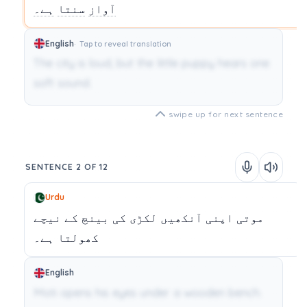
آواز
سنتا
ہے۔
English
Tap to reveal translation
The city is loud, but the little puppy hears one
soft sound.
swipe up for next sentence
SENTENCE 2 OF 12
Urdu
موتی
اپنی
آنکھیں
لکڑی
کی
بینچ
کے
نیچے
کھولتا
ہے۔
English
Moti opens his eyes under a wooden bench.