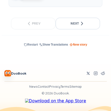
PREV
NEXT
Restart
Show Translations
New story
DuoBook
News
Contact
Privacy
Terms
Sitemap
©
2026
DuoBook.