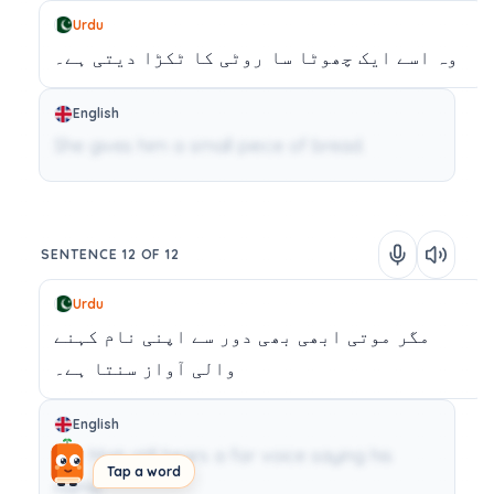
Urdu
وہ
اسے
ایک
چھوٹا
سا
روٹی
کا
ٹکڑا
دیتی
ہے۔
English
She gives him a small piece of bread.
SENTENCE 12 OF 12
Urdu
مگر
موتی
ابھی
بھی
دور
سے
اپنی
نام
کہنے
والی
آواز
سنتا
ہے۔
English
But Moti still hears a far voice saying his
Tap a word
name.