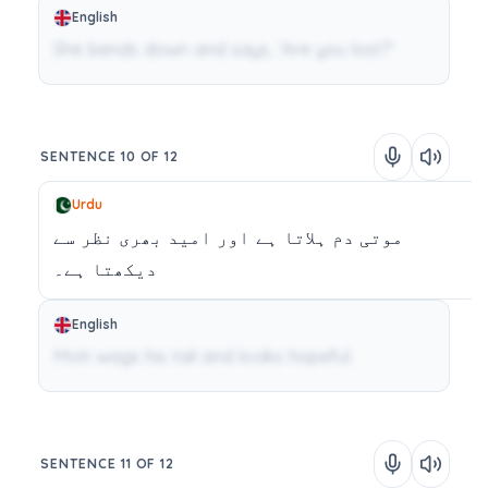
English
She bends down and says, 'Are you lost?'
SENTENCE 10 OF 12
Urdu
موتی
دم
ہلاتا
ہے
اور
امید
بھری
نظر
سے
دیکھتا
ہے۔
English
Moti wags his tail and looks hopeful.
SENTENCE 11 OF 12