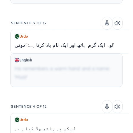
SENTENCE 3 OF 12
Urdu
'موتی!'
وہ
ایک
گرم
ہاتھ
اور
ایک
نام
یاد
کرتا
ہے:
English
He remembers a warm hand and a name:
'Moti!'
SENTENCE 4 OF 12
Urdu
لیکن
وہ
ہاتھ
چلا
گیا
ہے۔