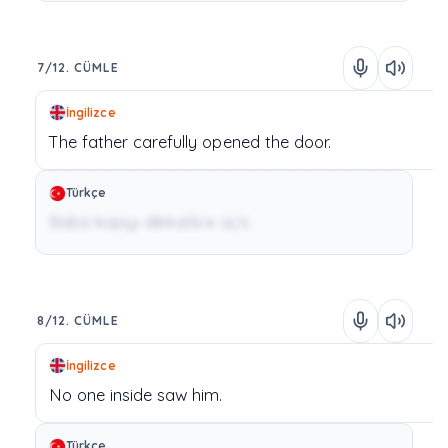
7/12. CÜMLE
İngilizce
The
father
carefully
opened
the
door.
Türkçe
Baba kapıyı dikkatlice açtı.
8/12. CÜMLE
İngilizce
No
one
inside
saw
him.
Türkçe