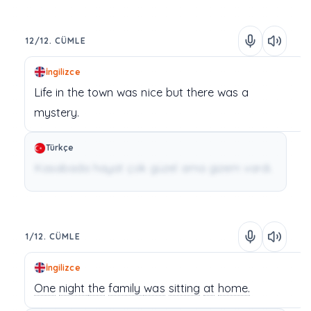
12/12. CÜMLE
İngilizce
Life
in
the
town
was
nice
but
there
was
a
mystery.
Türkçe
Kasabada hayat çok güzel ama gizem vardı.
1/12. CÜMLE
İngilizce
One
night
the
family
was
sitting
at
home.