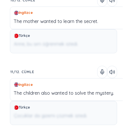
10/12. CÜMLE
İngilizce
The
mother
wanted
to
learn
the
secret.
Türkçe
Anne, bu sırrı öğrenmek istedi.
11/12. CÜMLE
İngilizce
The
children
also
wanted
to
solve
the
mystery.
Türkçe
Çocuklar da gizemi çözmek istedi.