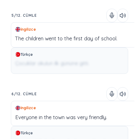
5/12. CÜMLE
İngilizce
The
children
went
to
the
first
day
of
school.
Türkçe
Çocuklar okulun ilk gününe gitti.
6/12. CÜMLE
İngilizce
Everyone
in
the
town
was
very
friendly.
Türkçe