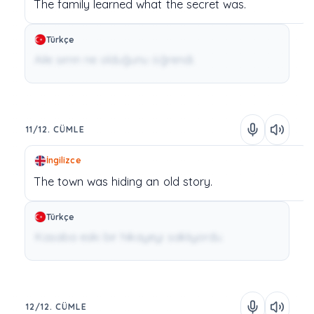
The
family
learned
what
the
secret
was.
Türkçe
Aile sırrın ne olduğunu öğrendi.
11/12. CÜMLE
İngilizce
The
town
was
hiding
an
old
story.
Türkçe
Kasaba eski bir hikayeyi saklıyordu.
12/12. CÜMLE