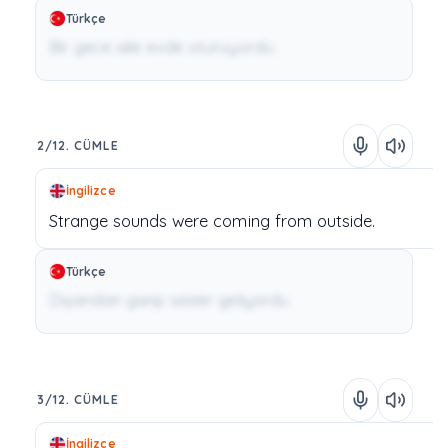
Türkçe
Bir gece aile evde oturuyordu.
2/12. CÜMLE
İngilizce
Strange
sounds
were
coming
from
outside.
Türkçe
Dışarıdan garip sesler geliyordu.
3/12. CÜMLE
İngilizce