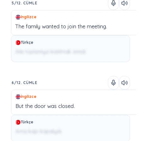
5/12. CÜMLE
İngilizce
The
family
wanted
to
join
the
meeting.
Türkçe
Aile toplantıya katılmak istedi.
6/12. CÜMLE
İngilizce
But
the
door
was
closed.
Türkçe
Ama kapı kapalıydı.