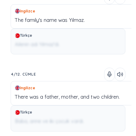
İngilizce
The
family's
name
was
Yilmaz.
Türkçe
Ailenin adı Yılmaz'dı.
4/12. CÜMLE
İngilizce
There
was
a
father,
mother,
and
two
children.
Türkçe
Baba, anne ve iki çocuk vardı.