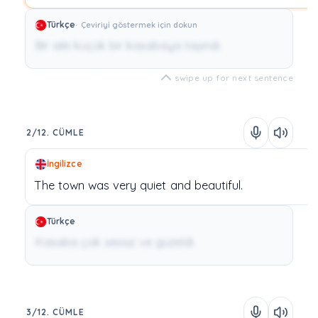
Türkçe
Çeviriyi göstermek için dokun
Bir aile küçük bir kasabaya taşındı.
swipe up for next sentence
2/12. CÜMLE
İngilizce
The
town
was
very
quiet
and
beautiful.
Türkçe
Kasaba çok sessiz ve güzeldi.
3/12. CÜMLE