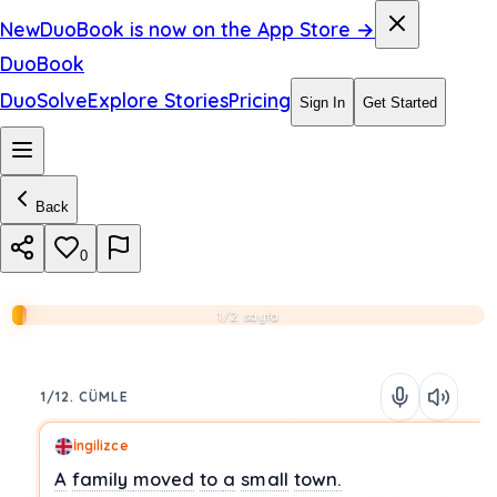
New
DuoBook is now on the App Store →
DuoBook
DuoSolve
Explore Stories
Pricing
Sign In
Get Started
Back
0
1/2. sayfa
1/12. CÜMLE
İngilizce
A
family
moved
to
a
small
town.