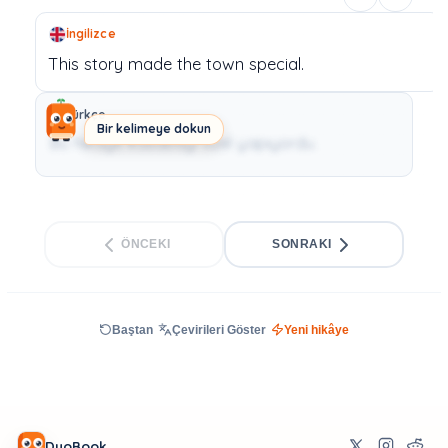
İngilizce
This
story
made
the
town
special.
Türkçe
Bir kelimeye dokun
Bu hikaye kasabayı özel yapıyordu.
ÖNCEKI
SONRAKI
Baştan
Çevirileri Göster
Yeni hikâye
DuoBook