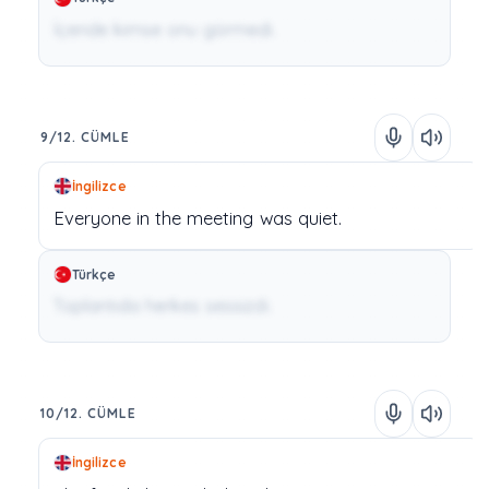
İçeride kimse onu görmedi.
9/12. CÜMLE
İngilizce
Everyone
in
the
meeting
was
quiet.
Türkçe
Toplantıda herkes sessizdi.
10/12. CÜMLE
İngilizce