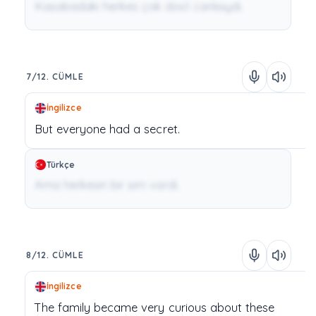
Kasabadaki herkes çok dost canlısıydı.
7/12. CÜMLE
İngilizce
But
everyone
had
a
secret.
Türkçe
Ama herkesin bir sırrı vardı.
8/12. CÜMLE
İngilizce
The
family
became
very
curious
about
these