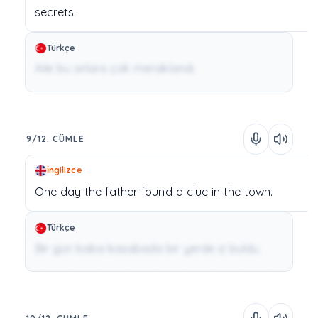
secrets.
Türkçe
Aile bu sırlara çok meraklandı.
9/12. CÜMLE
İngilizce
One
day
the
father
found
a
clue
in
the
town.
Türkçe
Bir gün baba kasabada bir yerde iz buldu.