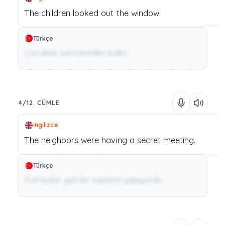
The
children
looked
out
the
window.
Türkçe
Çocuklar pencereden baktı.
4/12. CÜMLE
İngilizce
The
neighbors
were
having
a
secret
meeting.
Türkçe
Komşular gizli bir toplantı yapıyordu.