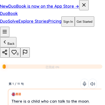
New
DuoBook is now on the App Store →
DuoBook
DuoSolve
Explore Stories
Pricing
Sign In
Get Started
Back
0
已完成 0%
第 1 / 11 句
英语
There
is
a
child
who
can
talk
to
the
moon.