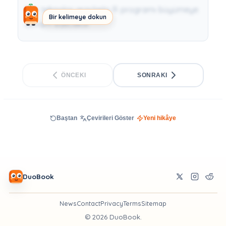
Son teknoloji araçlarla R programı büyümeye
Bir kelimeye dokun
devam edecektir.
ÖNCEKI
SONRAKI
Baştan
Çevirileri Göster
Yeni hikâye
DuoBook
News
Contact
Privacy
Terms
Sitemap
©
2026
DuoBook.