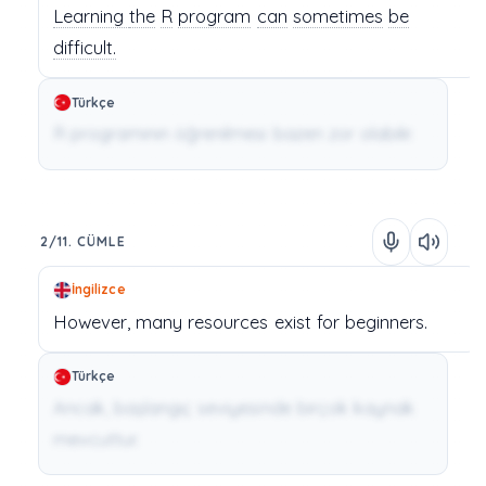
Learning
the
R
program
can
sometimes
be
difficult.
Türkçe
R programının öğrenilmesi bazen zor olabilir.
2/11. CÜMLE
İngilizce
However,
many
resources
exist
for
beginners.
Türkçe
Ancak, başlangıç seviyesinde birçok kaynak
mevcuttur.