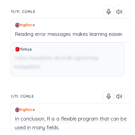
11/11. CÜMLE
İngilizce
Reading
error
messages
makes
learning
easier.
Türkçe
Hata mesajlarını okumak öğrenmeyi
kolaylaştırır.
1/11. CÜMLE
İngilizce
In
conclusion,
R
is
a
flexible
program
that
can
be
used
in
many
fields.