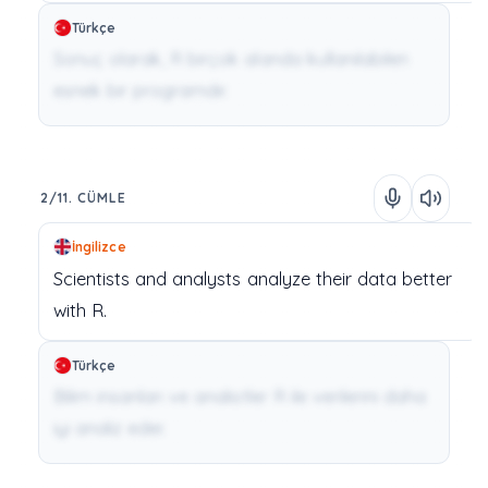
Türkçe
Sonuç olarak, R birçok alanda kullanılabilen
esnek bir programdır.
2/11. CÜMLE
İngilizce
Scientists
and
analysts
analyze
their
data
better
with
R.
Türkçe
Bilim insanları ve analistler R ile verilerini daha
iyi analiz eder.