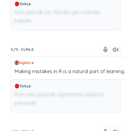
Türkçe
Kod yazmak için RStudio gibi ortamlar
kullanılır.
5/11. CÜMLE
İngilizce
Making
mistakes
in
R
is
a
natural
part
of
learning.
Türkçe
R'de hata yapmak öğrenmenin doğal bir
parçasıdır.