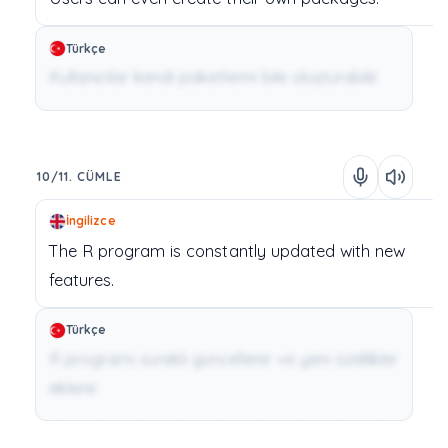
Türkçe
Kullanıcılar kendi paketlerini bile oluşturabilir.
10/11. CÜMLE
İngilizce
The
R
program
is
constantly
updated
with
new
features.
Türkçe
R programı sürekli güncellenir ve yeni özellikler
eklenir.