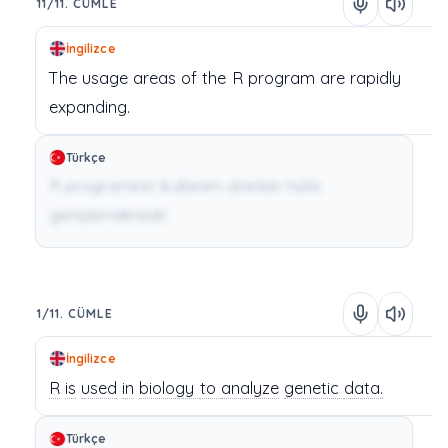
11/11. CÜMLE
İngilizce
The
usage
areas
of
the
R
program
are
rapidly
expanding.
Türkçe
R programının kullanım alanları hızla
genişlemektedir.
1/11. CÜMLE
İngilizce
R
is
used
in
biology
to
analyze
genetic
data.
Türkçe