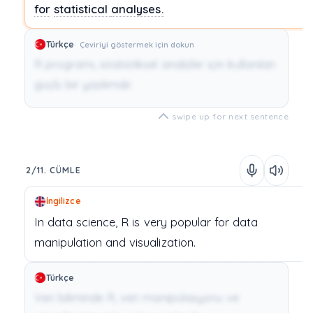
for
statistical
analyses.
Türkçe
Çeviriyi göstermek için dokun
R programı, istatistiksel analizler için kullanılan
güçlü bir yazılımdır.
swipe up for next sentence
2/11. CÜMLE
İngilizce
In
data
science,
R
is
very
popular
for
data
manipulation
and
visualization.
Türkçe
Veri biliminde R, veri manipülasyonu ve