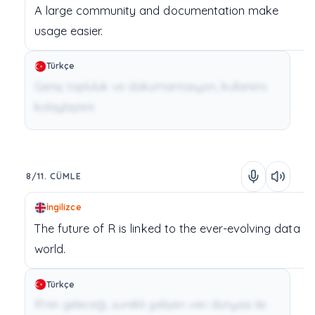
A
large
community
and
documentation
make
usage
easier.
Türkçe
Geniş topluluk ve dökümantasyon, kullanımı
kolaylaştırır.
8/11. CÜMLE
İngilizce
The
future
of
R
is
linked
to
the
ever-evolving
data
world.
Türkçe
R’nin geleceği, sürekli gelişen veri dünyası ile