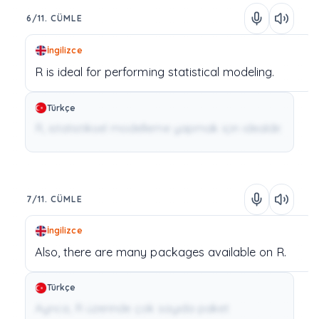
6/11. CÜMLE
İngilizce
R
is
ideal
for
performing
statistical
modeling.
Türkçe
R, istatistiksel modelleme yapmak için idealdir.
7/11. CÜMLE
İngilizce
Also,
there
are
many
packages
available
on
R.
Türkçe
Ayrıca, R üzerinde çok sayıda paket