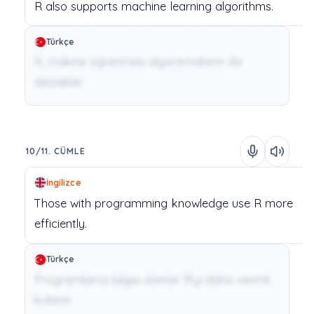
R
also
supports
machine learning
algorithms.
Türkçe
R, makine öğrenmesi algoritmalarını da
destekler.
10/11. CÜMLE
İngilizce
Those
with
programming
knowledge
use
R
more
efficiently.
Türkçe
Programlama bilgisi olanlar R'yi daha verimli
kullanır.