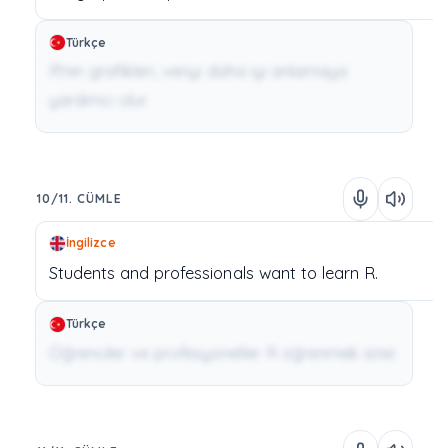
Türkçe
R'nin grafikleri, veriyi daha iyi anlamaya
yardımcı olur.
10/11. CÜMLE
İngilizce
Students
and
professionals
want
to learn
R.
Türkçe
Öğrenciler ve profesyoneller R öğrenmek ister.