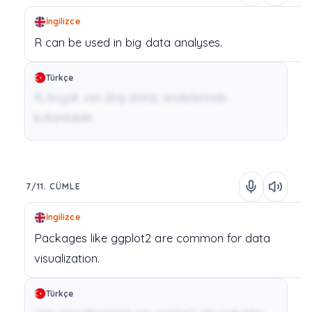
İngilizce
R
can
be
used
in
big data
analyses.
Türkçe
R, büyük veri (big data) analizlerinde
kullanılabilir.
7/11. CÜMLE
İngilizce
Packages
like
ggplot2
are
common
for
data
visualization.
Türkçe