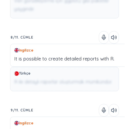
Veri görselleştirme için ggplot2 gibi paketler
yaygındır.
8/11. CÜMLE
İngilizce
It
is
possible
to
create
detailed
reports
with
R.
Türkçe
R ile detaylı raporlar oluşturmak mümkündür.
9/11. CÜMLE
İngilizce