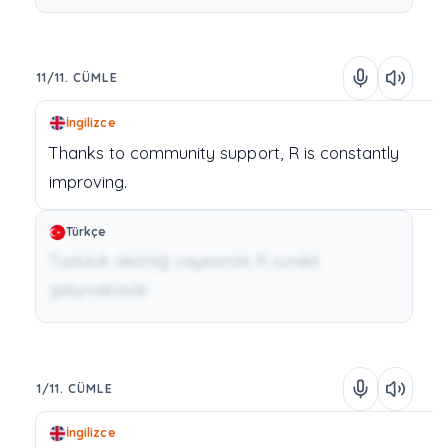
11/11. CÜMLE
İngilizce
Thanks
to
community
support,
R
is
constantly
improving.
Türkçe
Topluluk desteği sayesinde R sürekli
gelişmektedir.
1/11. CÜMLE
İngilizce