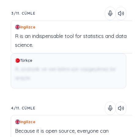
3/11. CÜMLE
İngilizce
R
is
an
indispensable
tool
for
statistics
and
data
science.
Türkçe
R, istatistik ve veri bilimi için vazgeçilmez bir
araçtır.
4/11. CÜMLE
İngilizce
Because
it
is
open source,
everyone
can