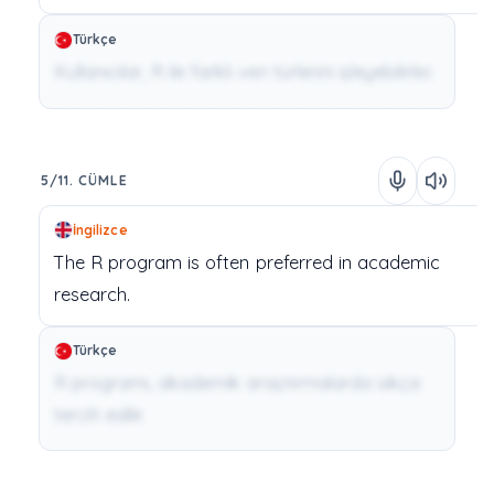
Türkçe
Kullanıcılar, R ile farklı veri türlerini işleyebilirler.
5/11. CÜMLE
İngilizce
The
R
program
is
often
preferred
in
academic
research.
Türkçe
R programı, akademik araştırmalarda sıkça
tercih edilir.