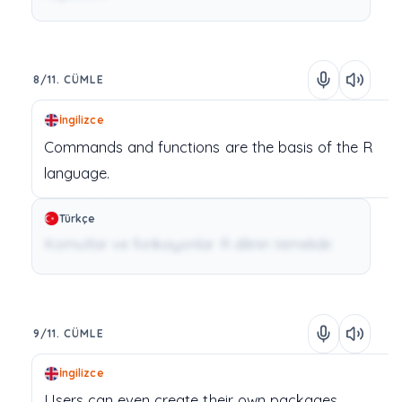
8/11. CÜMLE
İngilizce
Commands
and
functions
are
the
basis
of
the
R
language.
Türkçe
Komutlar ve fonksiyonlar R dilinin temelidir.
9/11. CÜMLE
İngilizce
Users
can
even
create
their
own
packages.