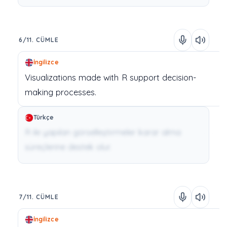
6/11. CÜMLE
İngilizce
Visualizations
made
with
R
support
decision-
making
processes.
Türkçe
R ile yapılan görselleştirmeler karar alma
süreçlerine destek olur.
7/11. CÜMLE
İngilizce