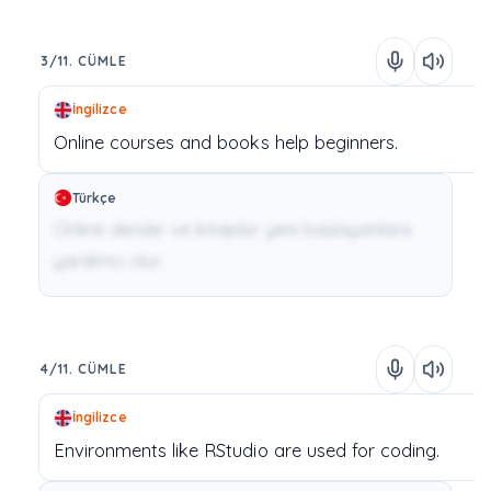
3/11. CÜMLE
İngilizce
Online
courses
and
books
help
beginners.
Türkçe
Online dersler ve kitaplar yeni başlayanlara
yardımcı olur.
4/11. CÜMLE
İngilizce
Environments
like
RStudio
are
used
for
coding.