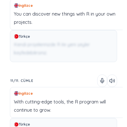
İngilizce
You
can
discover
new
things
with
R
in
your
own
projects.
Türkçe
Kendi projelerinizde R ile yeni şeyler
keşfedebilirsiniz.
11/11. CÜMLE
İngilizce
With
cutting-edge
tools,
the
R
program
will
continue
to
grow.
Türkçe