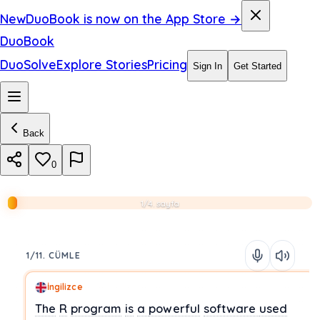
New
DuoBook is now on the App Store →
DuoBook
DuoSolve
Explore Stories
Pricing
Sign In
Get Started
Back
0
1/4. sayfa
1/11. CÜMLE
İngilizce
The
R
program
is
a
powerful
software
used