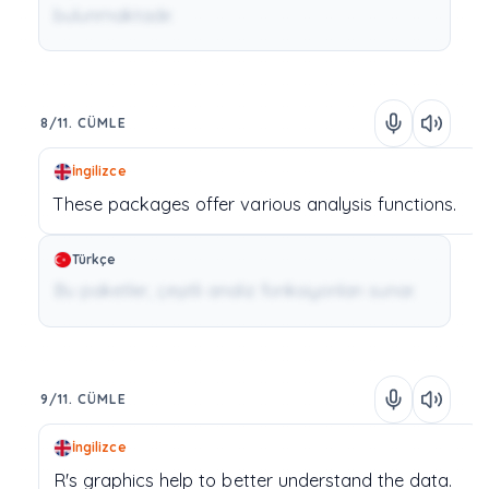
bulunmaktadır.
8/11. CÜMLE
İngilizce
These
packages
offer
various
analysis
functions.
Türkçe
Bu paketler, çeşitli analiz fonksiyonları sunar.
9/11. CÜMLE
İngilizce
R's
graphics
help
to
better
understand
the
data.