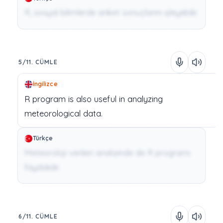
R, sosyal bilimlerde anket sonuçlarını işleyebilir.
5/11. CÜMLE
İngilizce
R
program
is
also
useful
in
analyzing
meteorological
data.
Türkçe
Meteoroloji verileri analizinde de R programı
faydalıdır.
6/11. CÜMLE