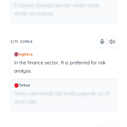
R, biyoloji alanında genetik verileri analiz
etmek için kullanılır.
2/11. CÜMLE
İngilizce
In
the
finance
sector,
R
is
preferred
for
risk
analysis.
Türkçe
Finans sektöründe risk analizi yapmak için R
tercih edilir.