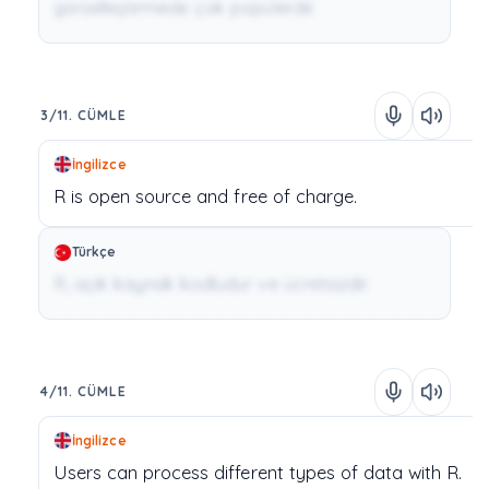
görselleştirmede çok popülerdir.
3/11. CÜMLE
İngilizce
R
is
open source
and
free
of
charge.
Türkçe
R, açık kaynak kodludur ve ücretsizdir.
4/11. CÜMLE
İngilizce
Users
can
process
different
types
of
data
with
R.