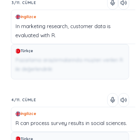
3/11. CÜMLE
İngilizce
In
marketing
research,
customer
data
is
evaluated
with
R.
Türkçe
Pazarlama araştırmalarında müşteri verileri R
ile değerlendirilir.
4/11. CÜMLE
İngilizce
R
can
process
survey
results
in
social
sciences.
Türkçe