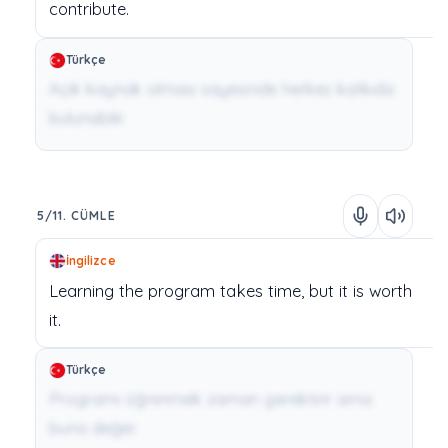
contribute.
Türkçe
Açık kaynak olması sayesinde herkes katkıda
bulunabilir.
5/11. CÜMLE
İngilizce
Learning
the
program
takes
time,
but
it
is
worth
it.
Türkçe
Programı öğrenmek zaman gerektirir ama
buna değer.