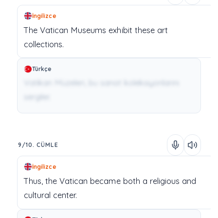
İngilizce
The
Vatican
Museums
exhibit
these
art
collections.
Türkçe
Vatikan Müzeleri, bu sanat koleksiyonlarını
sergiler.
9/10. CÜMLE
İngilizce
Thus,
the
Vatican
became
both
a
religious
and
cultural
center.