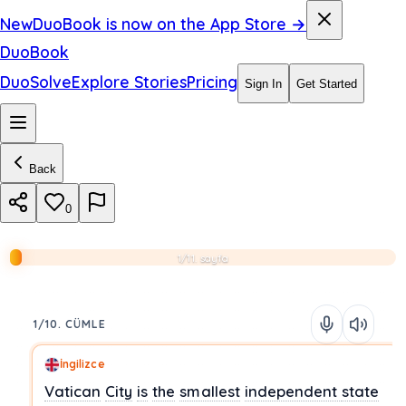
New
DuoBook is now on the App Store →
DuoBook
DuoSolve
Explore Stories
Pricing
Sign In
Get Started
Back
0
1/11. sayfa
1/10. CÜMLE
İngilizce
Vatican
City
is
the
smallest
independent
state