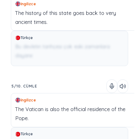
İngilizce
The
history
of
this
state
goes
back
to
very
ancient
times.
Türkçe
Bu devletin tarihçesi çok eski zamanlara
dayanır.
5/10. CÜMLE
İngilizce
The
Vatican
is
also
the
official
residence
of
the
Pope.
Türkçe