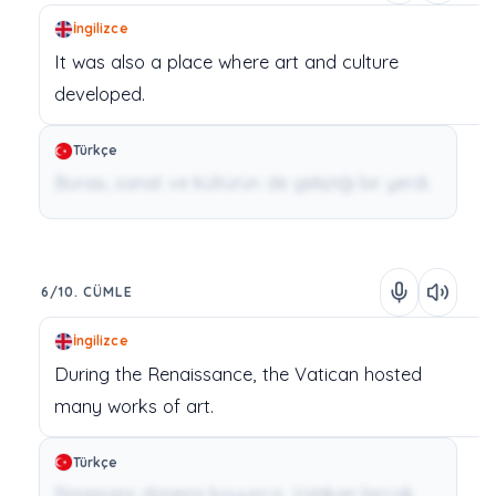
İngilizce
It
was
also
a
place
where
art
and
culture
developed.
Türkçe
Burası, sanat ve kültürün de geliştiği bir yerdi.
6/10. CÜMLE
İngilizce
During
the
Renaissance,
the
Vatican
hosted
many
works
of
art.
Türkçe
Rönesans dönemi boyunca, Vatikan birçok