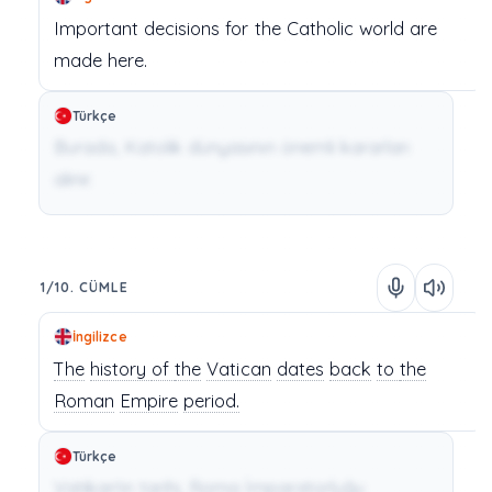
Important
decisions
for
the
Catholic
world
are
made
here.
Türkçe
Burada, Katolik dünyasının önemli kararları
alınır.
1/10. CÜMLE
İngilizce
The
history
of
the
Vatican
dates
back
to
the
Roman
Empire
period.
Türkçe
Vatikan'ın tarihi, Roma İmparatorluğu