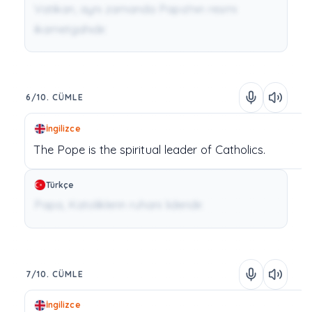
Vatikan, aynı zamanda Papa'nın resmi
ikametgahıdır.
6/10. CÜMLE
İngilizce
The
Pope
is
the
spiritual
leader
of
Catholics.
Türkçe
Papa, Katoliklerin ruhani lideridir.
7/10. CÜMLE
İngilizce