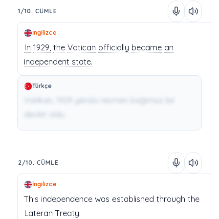
1/10. CÜMLE
İngilizce
In
1929,
the
Vatican
officially
became
an
independent
state.
Türkçe
Vatikan, 1929 yılında resmen bağımsız bir
devlet oldu.
2/10. CÜMLE
İngilizce
This
independence
was
established
through
the
Lateran
Treaty.