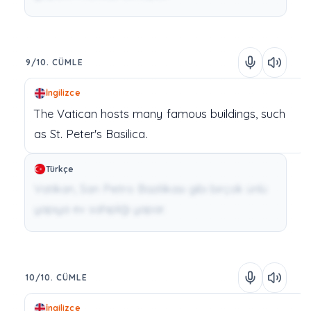
9/10. CÜMLE
İngilizce
The
Vatican
hosts
many
famous
buildings,
such
as
St.
Peter's
Basilica.
Türkçe
Vatikan, San Pietro Bazilikası gibi birçok ünlü
yapıya ev sahipliği yapar.
10/10. CÜMLE
İngilizce