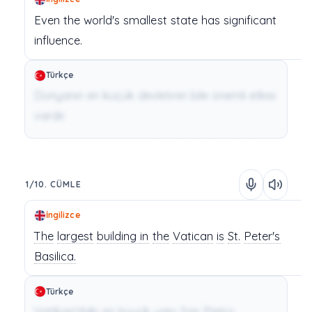
Even
the
world's
smallest
state
has
significant
influence.
Türkçe
Dünyanın en küçük devletinin bile önemli etkisi
vardır.
1/10. CÜMLE
İngilizce
The
largest
building
in
the
Vatican
is
St.
Peter's
Basilica.
Türkçe
Vatikan'daki en büyük yapı San Pietro