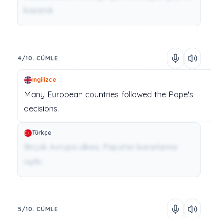
kazandı.
4/10. CÜMLE
İngilizce
Many
European
countries
followed
the
Pope's
decisions.
Türkçe
Birçok Avrupa ülkesi, Papa'nın kararlarına
uydu.
5/10. CÜMLE