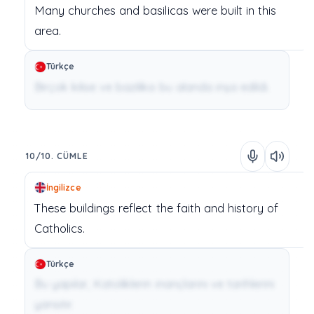
Many
churches
and
basilicas
were
built
in
this
area.
Türkçe
Birçok kilise ve bazilika bu alanda inşa edildi.
10/10. CÜMLE
İngilizce
These
buildings
reflect
the
faith
and
history
of
Catholics.
Türkçe
Bu yapılar, Katoliklerin inançlarını ve tarihlerini
yansıtır.