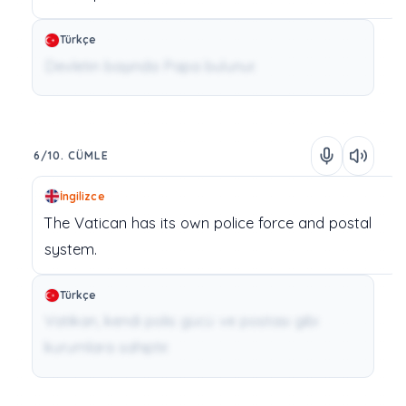
Türkçe
Devletin başında Papa bulunur.
6/10. CÜMLE
İngilizce
The
Vatican
has
its
own
police force
and
postal
system.
Türkçe
Vatikan, kendi polis gücü ve postası gibi
kurumlara sahiptir.