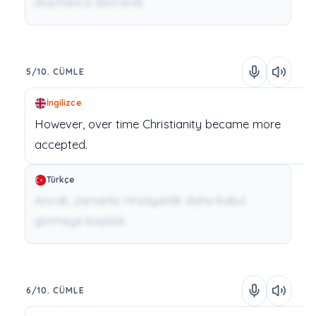
düşmanca davrandı.
5/10. CÜMLE
İngilizce
However,
over
time
Christianity
became
more
accepted.
Türkçe
Ancak, zamanla Hristiyanlık daha kabul
görmeye başladı.
6/10. CÜMLE