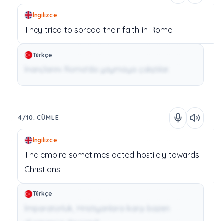
İngilizce
They
tried
to spread
their
faith
in
Rome.
Türkçe
İnançlarını Roma'da yaymaya çalıştılar.
4/10. CÜMLE
İngilizce
The
empire
sometimes
acted
hostilely
towards
Christians.
Türkçe
İmparatorluk, Hristiyanlara karşı bazen