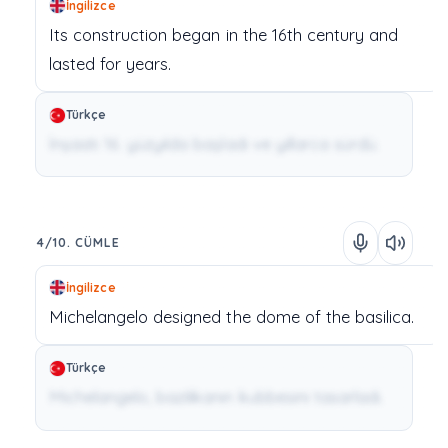
İngilizce
Its
construction
began
in
the
16th
century
and
lasted
for
years.
Türkçe
İnşaatı 16. yüzyılda başladı ve yıllarca sürdü.
4/10. CÜMLE
İngilizce
Michelangelo
designed
the
dome
of
the
basilica.
Türkçe
Michelangelo, bazilikanın kubbesini tasarladı.