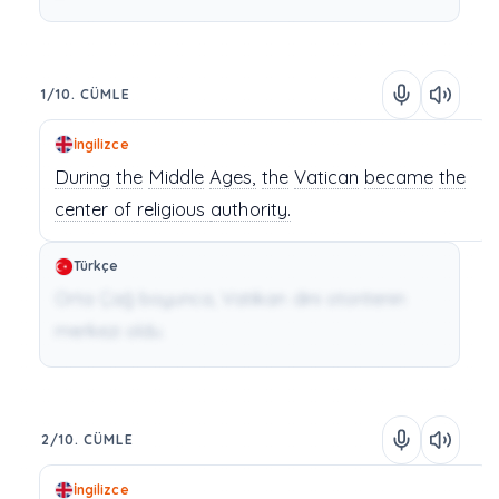
1/10. CÜMLE
İngilizce
During
the
Middle
Ages,
the
Vatican
became
the
center
of
religious
authority.
Türkçe
Orta Çağ boyunca, Vatikan dini otoritenin
merkezi oldu.
2/10. CÜMLE
İngilizce