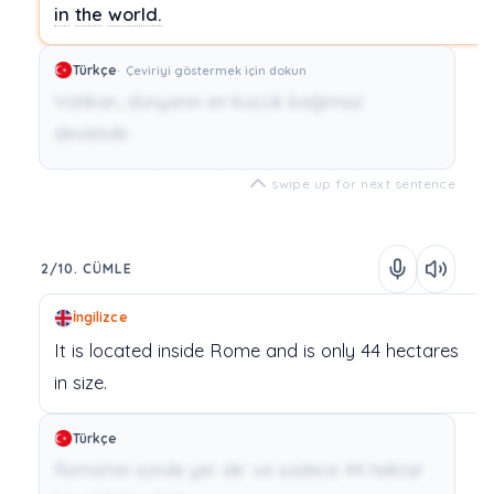
in
the
world.
Türkçe
Çeviriyi göstermek için dokun
Vatikan, dünyanın en küçük bağımsız
devletidir.
swipe up for next sentence
2/10. CÜMLE
İngilizce
It
is
located
inside
Rome
and
is
only
44
hectares
in
size.
Türkçe
Roma'nın içinde yer alır ve sadece 44 hektar