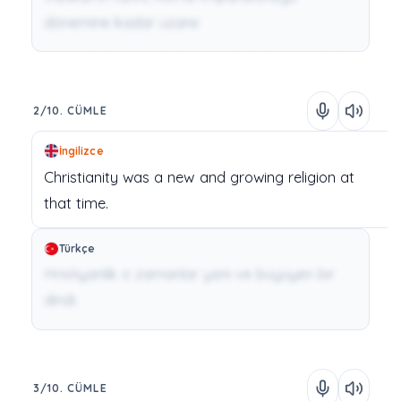
dönemine kadar uzanır.
2/10. CÜMLE
İngilizce
Christianity
was
a
new
and
growing
religion
at
that
time.
Türkçe
Hristiyanlık o zamanlar yeni ve büyüyen bir
dindi.
3/10. CÜMLE