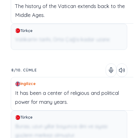
The
history
of
the
Vatican
extends
back
to
the
Middle
Ages.
Türkçe
Vatikan'ın tarihi, Orta Çağ'a kadar uzanır.
8/10. CÜMLE
İngilizce
It
has
been
a
center
of
religious
and
political
power
for
many
years.
Türkçe
Burası, uzun yıllar boyunca dini ve siyasi
güçlerin merkezi olmuştur.