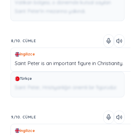
Vatikan bölgesi, o dönemde kutsal sayılan
Saint Peter'in mezarına yakındı.
8/10. CÜMLE
İngilizce
Saint
Peter
is
an
important
figure
in
Christianity.
Türkçe
Saint Peter, Hristiyanlığın önemli bir figürüdür.
9/10. CÜMLE
İngilizce