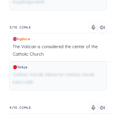
büyüklüğündedir.
3/10. CÜMLE
İngilizce
The
Vatican
is
considered
the
center
of
the
Catholic
Church.
Türkçe
Vatikan, Katolik Kilisesi'nin merkezi olarak
kabul edilir.
4/10. CÜMLE