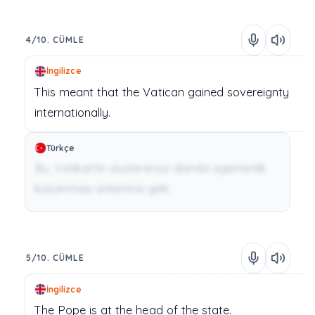
4/10. CÜMLE
İngilizce
This
meant
that
the
Vatican
gained
sovereignty
internationally.
Türkçe
Bu, Vatikan'ın uluslararası alanda egemenlik
kazanması anlamına gelir.
5/10. CÜMLE
İngilizce
The
Pope
is
at
the
head
of
the
state.