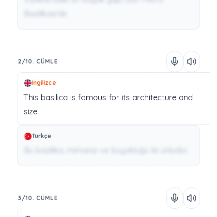
Bazilikası'dır.
2/10. CÜMLE
İngilizce
This
basilica
is
famous
for
its
architecture
and
size.
Türkçe
Bu bazilika, mimarisi ve büyüklüğü ile ünlüdür.
3/10. CÜMLE