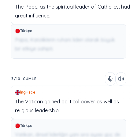
The
Pope,
as
the
spiritual
leader
of
Catholics,
had
great
influence.
Türkçe
Papa, Katoliklerin ruhani lideri olarak büyük
bir etkiye sahipti.
3/10. CÜMLE
İngilizce
The
Vatican
gained
political
power
as
well
as
religious
leadership.
Türkçe
Vatikan, dinsel liderliğin yanı sıra siyasi güç de