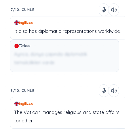
7/10. CÜMLE
İngilizce
It
also
has
diplomatic
representations
worldwide.
Türkçe
Ayrıca, dünya çapında diplomatik
temsilcilikleri vardır.
8/10. CÜMLE
İngilizce
The
Vatican
manages
religious
and
state
affairs
together.