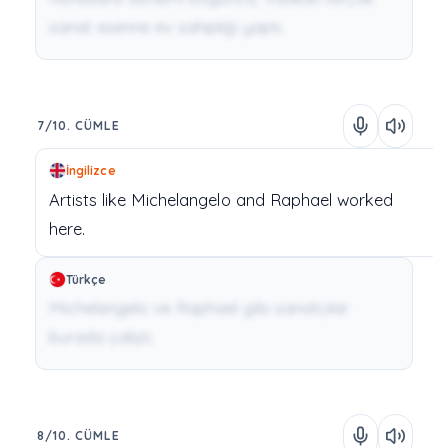
sanat eserine ev sahipliği yaptı.
7/10. CÜMLE
İngilizce
Artists
like
Michelangelo
and
Raphael
worked
here.
Türkçe
Michelangelo ve Raphael gibi sanatçılar
burada çalıştı.
8/10. CÜMLE