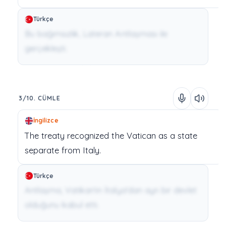
Türkçe
Bu bağımsızlık, Lateran Antlaşması ile
gerçekleşti.
3/10. CÜMLE
İngilizce
The
treaty
recognized
the
Vatican
as
a
state
separate
from
Italy.
Türkçe
Antlaşma, Vatikan'ın İtalya'dan ayrı bir devlet
olduğunu kabul etti.