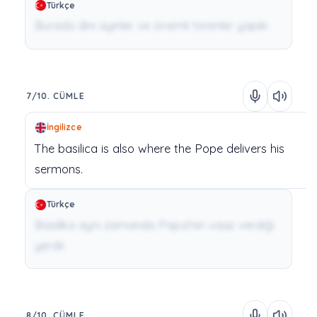
Türkçe
Burada dini ayinler ve önemli törenler yapılır.
7/10. CÜMLE
İngilizce
The
basilica
is
also
where
the
Pope
delivers
his
sermons.
Türkçe
Basilika aynı zamanda Papa'nın vaaz verdiği
yerdir.
8/10. CÜMLE