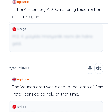
İngilizce
In
the
4th
century
AD,
Christianity
became
the
official
religion.
Türkçe
M.S. 4. yüzyılda Hristiyanlık resmi din haline
geldi.
7/10. CÜMLE
İngilizce
The
Vatican
area
was
close
to
the
tomb
of
Saint
Peter,
considered
holy
at
that
time.
Türkçe