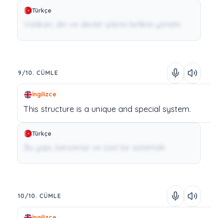
Türkçe
Vatikan, din ve devlet işlerini birlikte yönetir.
9/10. CÜMLE
İngilizce
This
structure
is
a
unique
and
special
system.
Türkçe
Bu yapı, benzersiz ve özel bir sistemdir.
10/10. CÜMLE
İngilizce