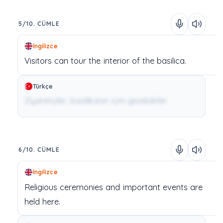
5/10. CÜMLE
İngilizce
Visitors
can
tour
the
interior
of
the
basilica.
Türkçe
Ziyaretçiler, bazilikanın içini gezebilirler.
6/10. CÜMLE
İngilizce
Religious
ceremonies
and
important
events
are
held
here.