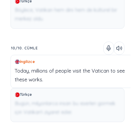
Türkçe
Böylece, Vatikan hem dini hem de kültürel bir
merkez oldu.
10/10. CÜMLE
İngilizce
Today,
millions
of
people
visit
the
Vatican
to
see
these
works.
Türkçe
Bugün, milyonlarca insan bu eserleri görmek
için Vatikan'ı ziyaret eder.