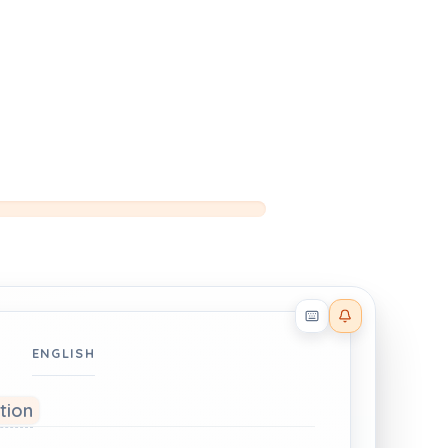
Reader effects on
ENGLISH
ation