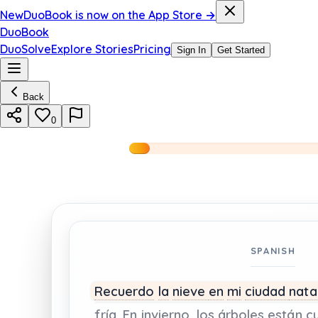
New
DuoBook is now on the App Store →
DuoBook
DuoSolve
Explore Stories
Pricing
Sign In
Get Started
Back
0
SPANISH
Recuerdo
la
nieve
en
mi
ciudad
natal
fría.
En
invierno,
los
árboles
están
c