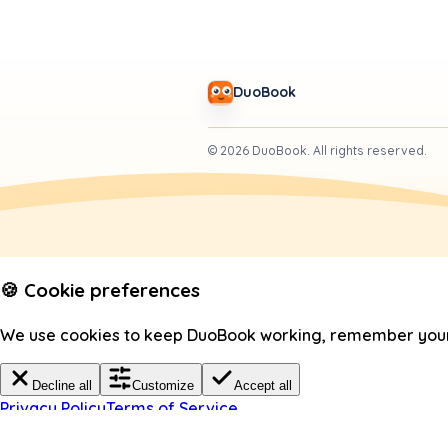
DuoBook
©
2026
DuoBook.
All rights reserved.
🍪 Cookie preferences
We use cookies to keep DuoBook working, remember your c
Decline all
Customize
Accept all
Privacy Policy
Terms of Service