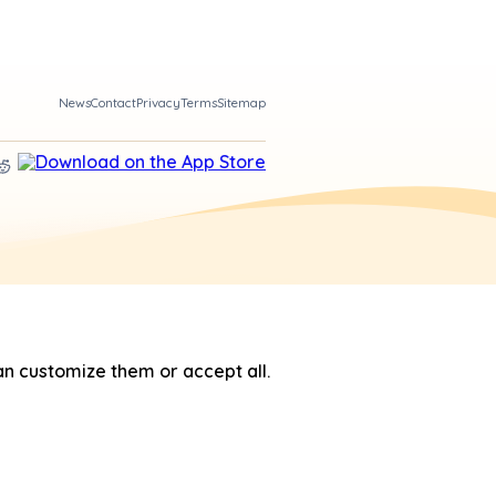
News
Contact
Privacy
Terms
Sitemap
n customize them or accept all.