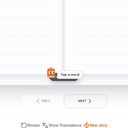
Tap a word
PAGE 1 OF 1
PREV
NEXT
Restart
Show Translations
New story