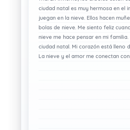
ciudad natal
es
muy
hermosa
en
el
i
juegan
en
la
nieve.
Ellos
hacen
muñe
bolas
de
nieve.
Me
siento
feliz
cuan
nieve
me
hace
pensar
en
mi
familia.
ciudad
natal.
Mi
corazón
está
lleno
La
nieve
y
el
amor
me
conectan
con