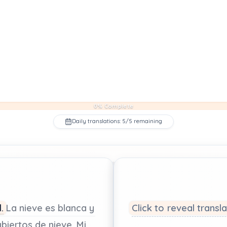
0% Complete
Daily translations: 5/5 remaining
.
La
nieve
es
blanca
y
Click to reveal transl
ubiertos
de
nieve.
Mi