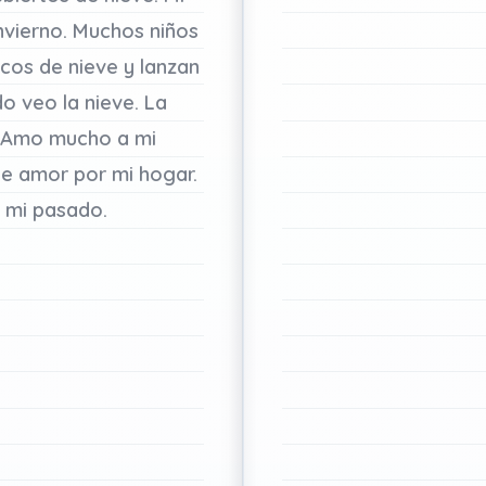
nvierno.
Muchos
niños
cos
de
nieve
y
lanzan
do
veo
la
nieve.
La
Amo
mucho
a
mi
de
amor
por
mi
hogar.
mi
pasado.