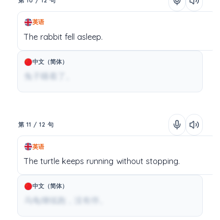
第 10 / 12 句
英语
The
rabbit
fell
asleep.
中文（简体）
兔子睡着了。
第 11 / 12 句
英语
The
turtle
keeps
running
without
stopping.
中文（简体）
乌龟继续跑，没有停。