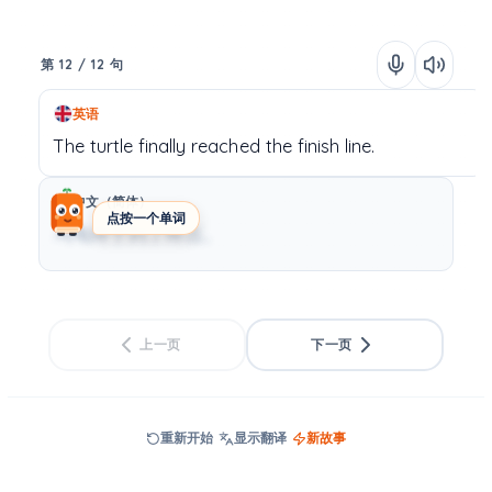
第 12 / 12 句
英语
The
turtle
finally
reached
the
finish
line.
中文（简体）
点按一个单词
乌龟终于到了终点。
上一页
下一页
重新开始
显示翻译
新故事