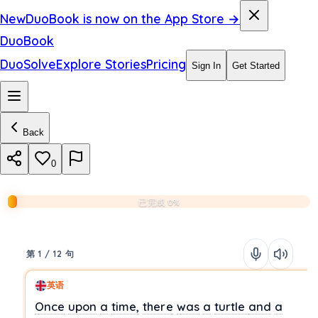
New
DuoBook is now on the App Store →
DuoBook
DuoSolve
Explore Stories
Pricing
Sign In
Get Started
Back
0
已完成 0%
第 1 / 12 句
英语
Once
upon
a
time,
there
was
a
turtle
and
a