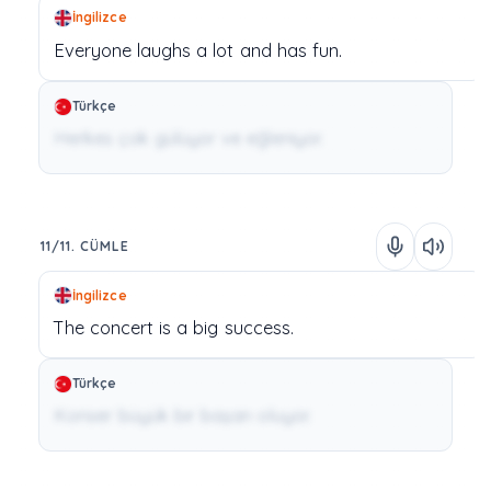
İngilizce
Everyone
laughs
a
lot
and
has
fun.
Türkçe
Herkes çok gülüyor ve eğleniyor.
11/11. CÜMLE
İngilizce
The
concert
is
a
big
success.
Türkçe
Konser büyük bir başarı oluyor.