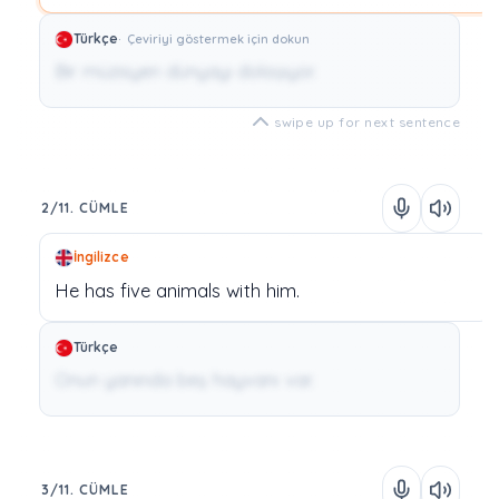
Türkçe
Çeviriyi göstermek için dokun
Bir müzisyen dünyayı dolaşıyor.
swipe up for next sentence
2/11. CÜMLE
İngilizce
He
has
five
animals
with
him.
Türkçe
Onun yanında beş hayvanı var.
3/11. CÜMLE