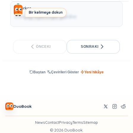
Türkçe
Bir kelimeye dokun
Dünyayı eğlenceyle gezdiler.
ÖNCEKI
SONRAKI
Baştan
Çevirileri Göster
Yeni hikâye
DuoBook
News
Contact
Privacy
Terms
Sitemap
©
2026
DuoBook.