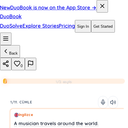
New
DuoBook is now on the App Store →
DuoBook
DuoSolve
Explore Stories
Pricing
Sign In
Get Started
Back
0
1/2. sayfa
1/11. CÜMLE
İngilizce
A
musician
travels
around
the
world.