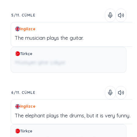
5/11. CÜMLE
İngilizce
The
musician
plays
the
guitar.
Türkçe
Müzisyen gitar çalıyor.
6/11. CÜMLE
İngilizce
The
elephant
plays
the
drums,
but
it
is
very
funny.
Türkçe