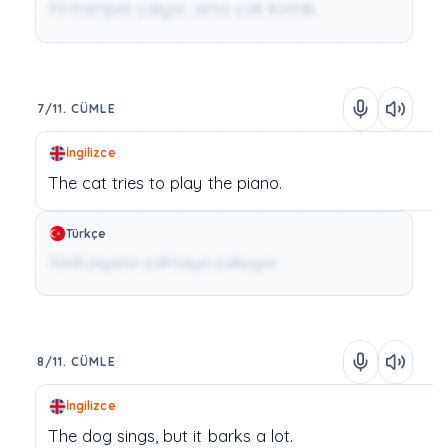
Fil trampet çalıyor, ama çok komik.
7/11. CÜMLE
İngilizce
The
cat
tries
to
play
the
piano.
Türkçe
Kedi piyano çalmaya çalışıyor.
8/11. CÜMLE
İngilizce
The
dog
sings,
but
it
barks
a
lot.