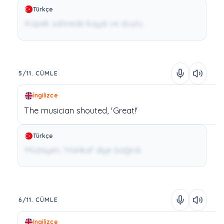
Türkçe
Köpek sahnede kaydı ve düştü.
5/11. CÜMLE
İngilizce
The
musician
shouted,
'Great!'
Türkçe
Müzisyen, 'Harika!' diye bağırdı.
6/11. CÜMLE
İngilizce