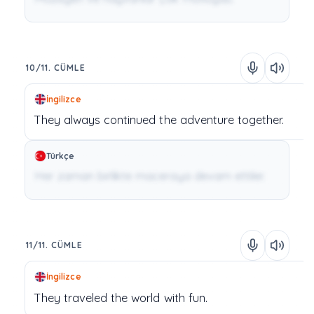
10/11. CÜMLE
İngilizce
They
always
continued
the
adventure
together.
Türkçe
Her zaman birlikte maceraya devam ettiler.
11/11. CÜMLE
İngilizce
They
traveled
the
world
with
fun.