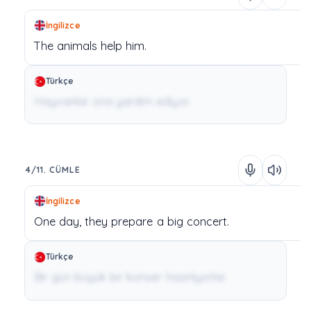
İngilizce
The
animals
help
him.
Türkçe
Hayvanlar ona yardım ediyor.
4/11. CÜMLE
İngilizce
One
day,
they
prepare
a
big
concert.
Türkçe
Bir gün büyük bir konser hazırlıyorlar.