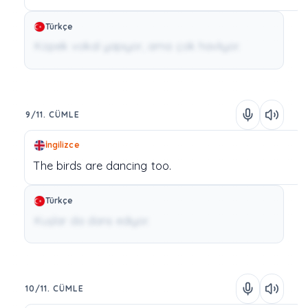
Türkçe
Köpek vokal yapıyor, ama çok havlıyor.
9/11. CÜMLE
İngilizce
The
birds
are
dancing
too.
Türkçe
Kuşlar da dans ediyor.
10/11. CÜMLE