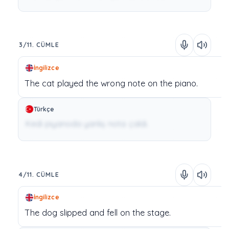
3/11. CÜMLE
İngilizce
The
cat
played
the
wrong
note
on
the
piano.
Türkçe
Kedi piyanoda yanlış nota çaldı.
4/11. CÜMLE
İngilizce
The
dog
slipped
and
fell
on
the
stage.