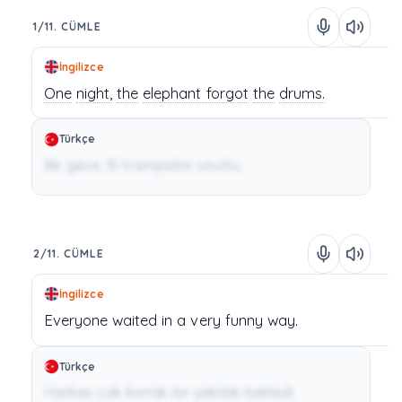
1/11. CÜMLE
İngilizce
One
night,
the
elephant
forgot
the
drums.
Türkçe
Bir gece, fil trampetini unuttu.
2/11. CÜMLE
İngilizce
Everyone
waited
in
a
very funny
way.
Türkçe
Herkes çok komik bir şekilde bekledi.