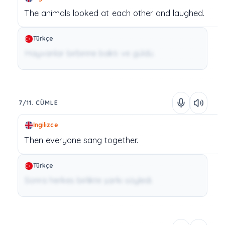
The
animals
looked
at
each
other
and
laughed.
Türkçe
Hayvanlar birbirine baktı ve güldü.
7/11. CÜMLE
İngilizce
Then
everyone
sang
together.
Türkçe
Sonra herkes birlikte şarkı söyledi.