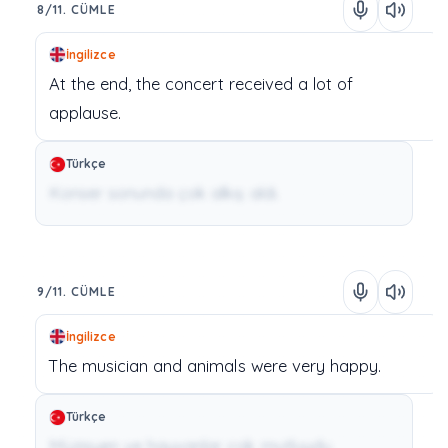
8/11. CÜMLE
İngilizce
At
the
end,
the
concert
received
a
lot
of
applause.
Türkçe
Konser sonunda çok alkış aldı.
9/11. CÜMLE
İngilizce
The
musician
and
animals
were
very
happy.
Türkçe
Müzisyen ve hayvanlar çok mutluydu.