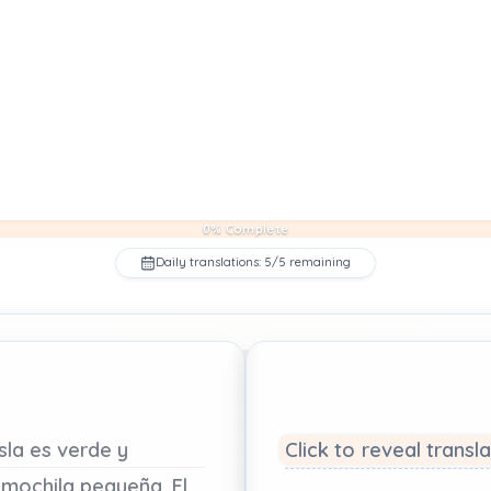
0% Complete
Daily translations: 5/5 remaining
isla
es
verde
y
Click to reveal transl
mochila
pequeña.
El