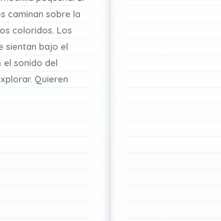
os
caminan
sobre
la
ros
coloridos.
Los
e
sientan
bajo
el
n
el
sonido
del
xplorar.
Quieren