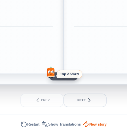
Tap a word
PAGE 1 OF 1
PREV
NEXT
Restart
Show Translations
New story