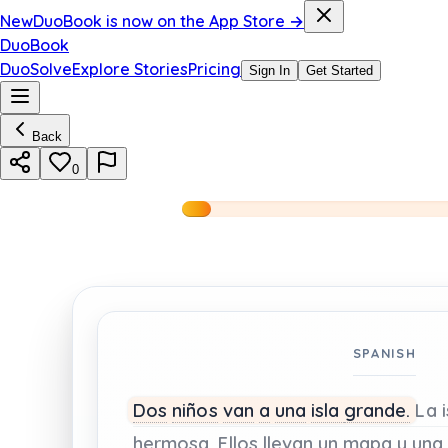
New
DuoBook is now on the App Store →
DuoBook
DuoSolve
Explore Stories
Pricing
Sign In
Get Started
Back
0
SPANISH
Dos
niños
van
a
una
isla
grande.
La
hermosa.
Ellos
llevan
un
mapa
y
una