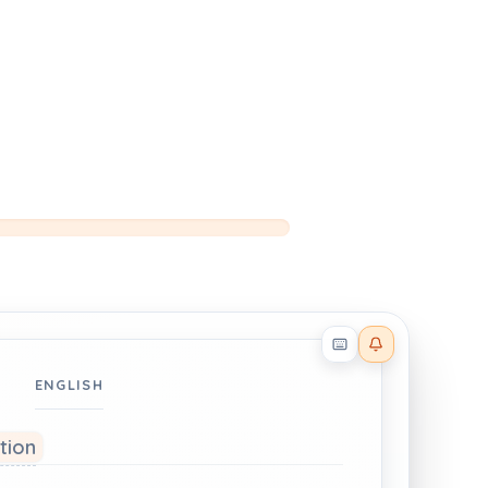
Reader effects on
ENGLISH
ation