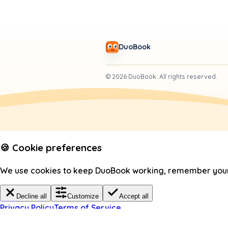
DuoBook
©
2026
DuoBook.
All rights reserved.
🍪 Cookie preferences
We use cookies to keep DuoBook working, remember your c
Decline all
Customize
Accept all
Privacy Policy
Terms of Service