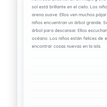
sol
está
brillante
en
el
cielo.
Los
niñ
arena
suave.
Ellos
ven
muchos
pája
niños
encuentran
un
árbol
grande.
S
árbol
para
descansar.
Ellos
escucha
océano.
Los
niños
están
felices
de
e
encontrar
cosas
nuevas
en
la
isla.