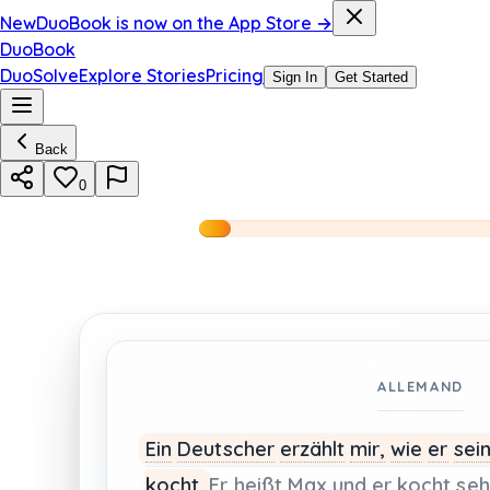
New
DuoBook is now on the App Store →
DuoBook
DuoSolve
Explore Stories
Pricing
Sign In
Get Started
Back
0
ALLEMAND
Ein
Deutscher
erzählt
mir,
wie
er
sei
kocht.
Er
heißt
Max
und
er
kocht
seh