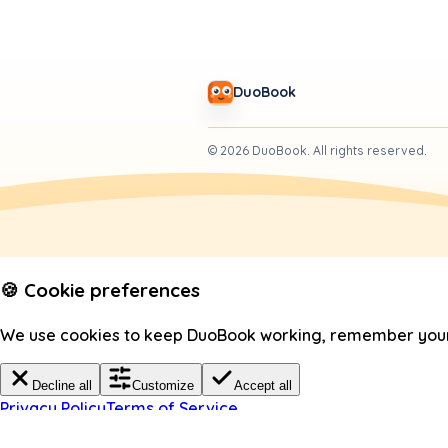
DuoBook
©
2026
DuoBook.
All rights reserved.
🍪 Cookie preferences
We use cookies to keep DuoBook working, remember your c
Decline all
Customize
Accept all
Privacy Policy
Terms of Service