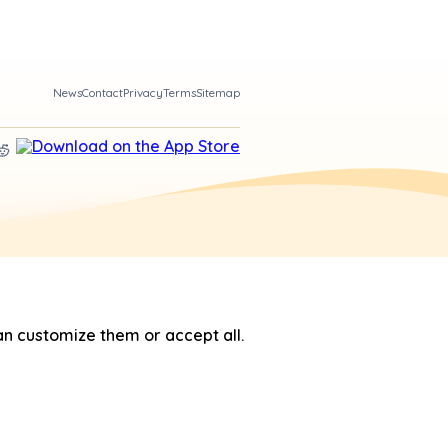
News
Contact
Privacy
Terms
Sitemap
n customize them or accept all.