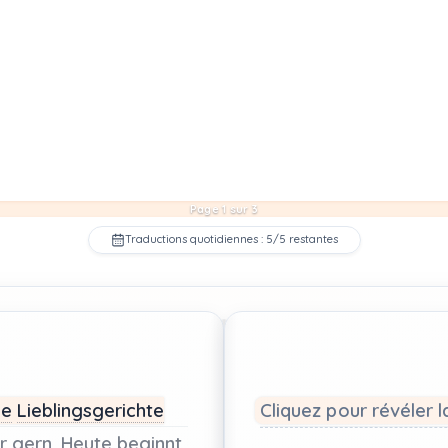
Page 1 sur 3
Traductions quotidiennes : 5/5 restantes
ne
Lieblingsgerichte
Cliquez pour révéler l
r
gern.
Heute
beginnt