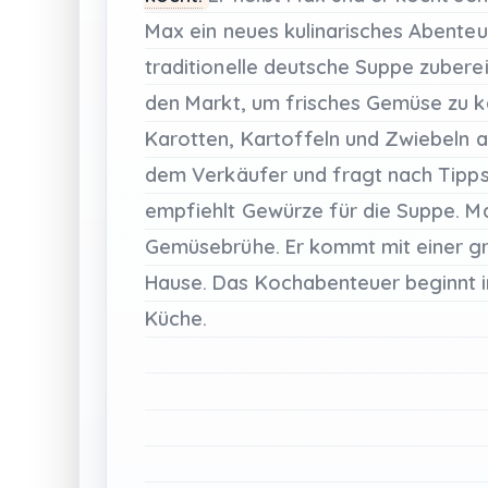
Max
ein
neues
kulinarisches
Abenteu
traditionelle
deutsche
Suppe
zuberei
den
Markt,
um
frisches
Gemüse
zu
k
Karotten,
Kartoffeln
und
Zwiebeln
a
dem
Verkäufer
und
fragt
nach
Tipps
empfiehlt
Gewürze
für
die
Suppe.
M
Gemüsebrühe.
Er
kommt
mit
einer
g
Hause.
Das
Kochabenteuer
beginnt
Küche.