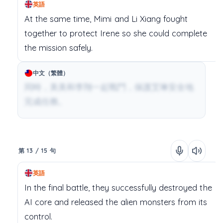
英語
At
the
same
time,
Mimi
and
Li
Xiang
fought
together
to
protect
Irene
so
she
could
complete
the
mission
safely.
中文（繁體）
同時，美美和李翔一起戰鬥，保護艾琳安全地
完成任務。
第 13 / 15 句
英語
In
the
final
battle,
they
successfully
destroyed
the
AI
core
and
released
the
alien
monsters
from
its
control.