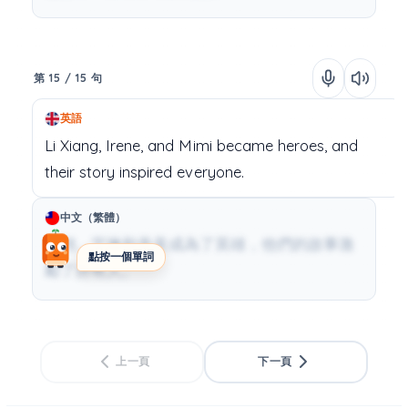
第 15 / 15 句
英語
Li
Xiang,
Irene,
and
Mimi
became
heroes,
and
their
story
inspired
everyone.
中文（繁體）
李翔、艾琳和美美成為了英雄，他們的故事激
點按一個單詞
勵了所有人。
上一頁
下一頁