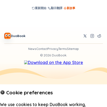
重新開始
顯示翻譯
新故事
DuoBook
News
Contact
Privacy
Terms
Sitemap
©
2026
DuoBook.
🍪 Cookie preferences
We use cookies to keep DuoBook working,