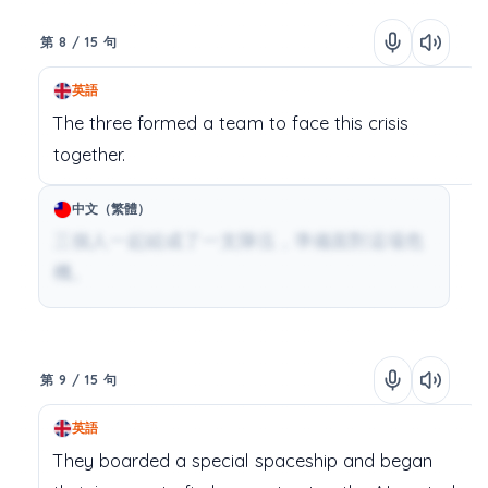
第 8 / 15 句
英語
The
three
formed
a
team
to
face
this
crisis
together.
中文（繁體）
三個人一起組成了一支隊伍，準備面對這場危
機。
第 9 / 15 句
英語
They
boarded
a
special
spaceship
and
began