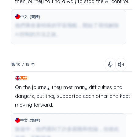
their
journey
to
find
a
way
to
stop
the
AI
control.
中文（繁體）
他們乘坐著特殊的宇宙飛船，開始了尋找解除
AI控制的方法之旅。
第 10 / 15 句
英語
On
the
journey,
they
met
many
difficulties
and
dangers,
but
they
supported
each
other
and
kept
moving
forward.
中文（繁體）
旅途中，他們遇到了許多困難和危險，但彼此