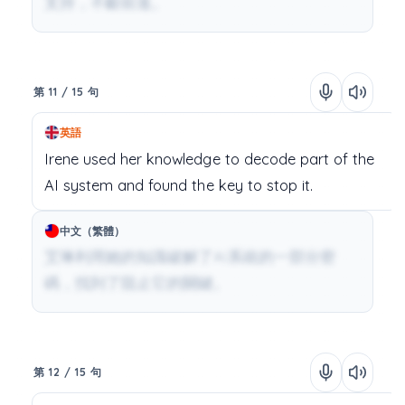
支持，不斷前進。
第 11 / 15 句
英語
Irene
used
her
knowledge
to
decode
part
of
the
AI
system
and
found
the
key
to
stop
it.
中文（繁體）
艾琳利用她的知識破解了AI系統的一部分密
碼，找到了阻止它的關鍵。
第 12 / 15 句