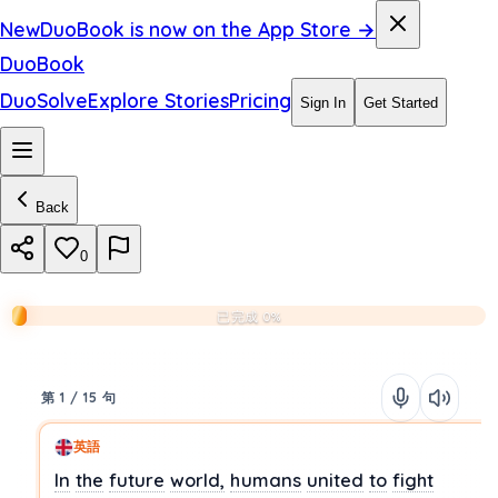
New
DuoBook is now on the App Store →
DuoBook
DuoSolve
Explore Stories
Pricing
Sign In
Get Started
Back
0
已完成 0%
第 1 / 15 句
英語
In
the
future
world,
humans
united
to
fight