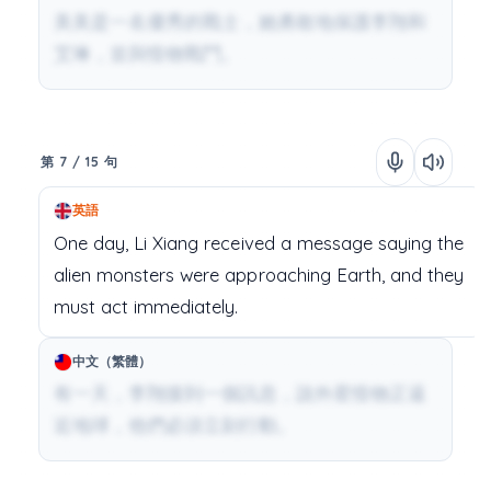
美美是一名優秀的戰士，她勇敢地保護李翔和
艾琳，並與怪物戰鬥。
第 7 / 15 句
英語
One
day,
Li
Xiang
received
a
message
saying
the
alien
monsters
were
approaching
Earth,
and
they
must
act
immediately.
中文（繁體）
有一天，李翔接到一個訊息，說外星怪物正逼
近地球，他們必須立刻行動。