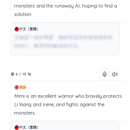
monsters
and
the
runaway
AI,
hoping
to
find
a
solution.
中文（繁體）
艾琳是一名科學家，她研究這些外星怪物和失
控的AI，希望找到解決的方法。
第 6 / 15 句
英語
Mimi
is
an
excellent
warrior
who
bravely
protects
Li
Xiang
and
Irene,
and
fights
against
the
monsters.
中文（繁體）