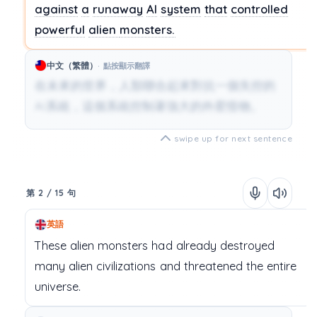
against
a
runaway
AI
system
that
controlled
powerful
alien
monsters.
中文（繁體）
點按顯示翻譯
在未來的世界，人類聯合起來對抗一個失控的
AI系統，這個系統控制著強大的外星怪物。
swipe up for next sentence
第 2 / 15 句
英語
These
alien
monsters
had
already
destroyed
many
alien
civilizations
and
threatened
the
entire
universe.