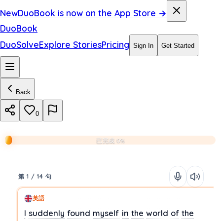
New
DuoBook is now on the App Store →
DuoBook
DuoSolve
Explore Stories
Pricing
Sign In
Get Started
Back
0
已完成 0%
第 1 / 14 句
英語
I
suddenly
found
myself
in
the
world
of
the