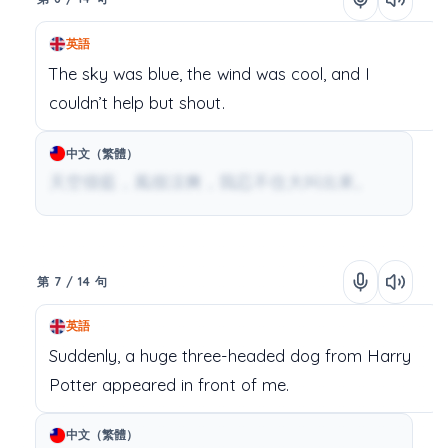
英語
The
sky
was
blue,
the
wind
was
cool,
and
I
couldn’t
help
but
shout.
中文（繁體）
天空很藍，風很涼爽，我忍不住大叫出來。
第 7 / 14 句
英語
Suddenly,
a
huge
three-headed
dog
from
Harry
Potter
appeared
in
front
of
me.
中文（繁體）