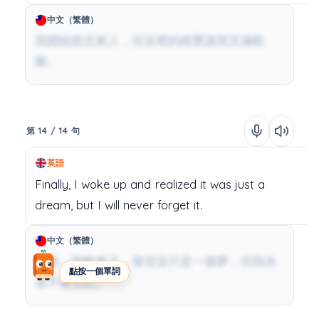
中文（繁體）
我開始想念家人，但這裡的經歷讓我充滿歡
樂。
第 14 / 14 句
英語
Finally,
I
woke
up
and
realized
it
was
just
a
dream,
but
I
will
never
forget
it.
中文（繁體）
最後，我醒來了，發現這只是一個夢，但我永
點按一個單詞
遠不會忘記。