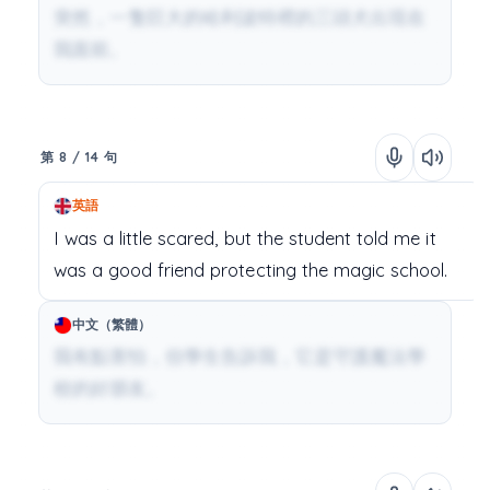
突然，一隻巨大的哈利波特裡的三頭犬出現在
我面前。
第 8 / 14 句
英語
I
was
a
little
scared,
but
the
student
told
me
it
was
a
good
friend
protecting
the
magic
school.
中文（繁體）
我有點害怕，但學生告訴我，它是守護魔法學
校的好朋友。