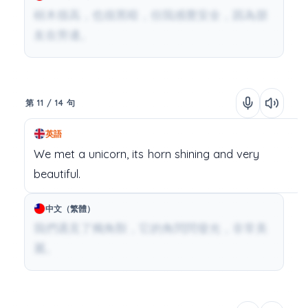
樹木很高，也很黑暗，但我感覺安全，因為朋
友在旁邊。
第 11 / 14 句
英語
We
met
a
unicorn,
its
horn
shining
and
very
beautiful.
中文（繁體）
我們遇見了獨角獸，它的角閃閃發光，非常美
麗。