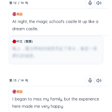
第 12 / 14 句
英語
At
night,
the
magic
school's
castle
lit
up
like
a
dream
castle.
中文（繁體）
晚上，魔法學校的城堡亮起了燈火，像是一座
夢幻的城堡。
第 13 / 14 句
英語
I
began
to
miss
my
family,
but
the
experience
here
made
me
very
happy.