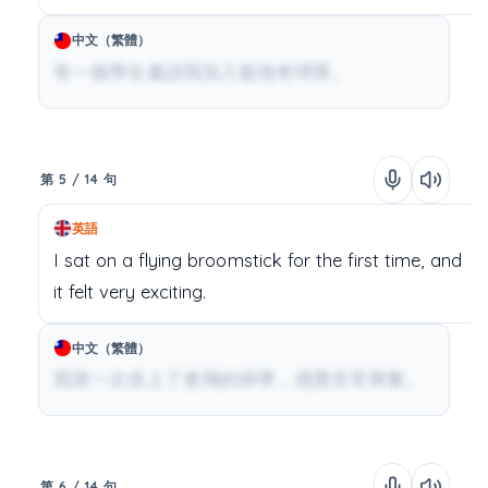
中文（繁體）
有一個學生邀請我加入魁地奇球隊。
第 5 / 14 句
英語
I
sat
on
a
flying broomstick
for
the
first
time,
and
it
felt
very
exciting.
中文（繁體）
我第一次坐上了會飛的掃帚，感覺非常興奮。
第 6 / 14 句