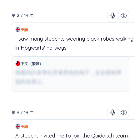
第 3 / 14 句
英語
I
saw
many
students
wearing
black
robes
walking
in
Hogwarts'
hallways.
中文（繁體）
我看到許多學生穿著黑色的袍子，走在霍格華
茲的走廊上。
第 4 / 14 句
英語
A
student
invited
me
to
join
the
Quidditch
team.